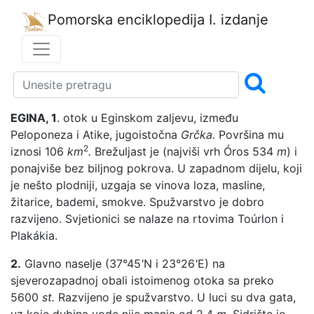
Pomorska enciklopedija
I. izdanje
EGINA, 1
. otok u Eginskom zaljevu, između
Peloponeza i Atike, jugoistočna
Grčka.
Površina mu
2
iznosi 106
km
.
Brežuljast je (najviši vrh Óros 534
m
) i
ponajviše bez biljnog pokrova. U zapadnom dijelu, koji
je nešto plodniji, uzgaja se vinova loza, masline,
žitarice, bademi, smokve. Spužvarstvo je dobro
razvijeno. Svjetionici se nalaze na rtovima Toúrlon i
Plakákia.
2.
Glavno naselje (37°45
'
N i 23°26
'
E) na
sjeverozapadnoj obali istoimenog otoka sa preko
5600
st.
Razvijeno je spužvarstvo. U luci su dva gata,
uz koje dubina vode nije manja od 2,4
m.
Sidrište je