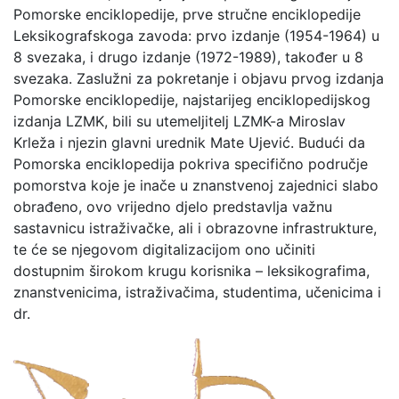
Pomorske enciklopedije, prve stručne enciklopedije
Leksikografskoga zavoda: prvo izdanje (1954-1964) u
8 svezaka, i drugo izdanje (1972-1989), također u 8
svezaka. Zaslužni za pokretanje i objavu prvog izdanja
Pomorske enciklopedije, najstarijeg enciklopedijskog
izdanja LZMK, bili su utemeljitelj LZMK-a Miroslav
Krleža i njezin glavni urednik Mate Ujević. Budući da
Pomorska enciklopedija pokriva specifično područje
pomorstva koje je inače u znanstvenoj zajednici slabo
obrađeno, ovo vrijedno djelo predstavlja važnu
sastavnicu istraživačke, ali i obrazovne infrastrukture,
te će se njegovom digitalizacijom ono učiniti
dostupnim širokom krugu korisnika – leksikografima,
znanstvenicima, istraživačima, studentima, učenicima i
dr.