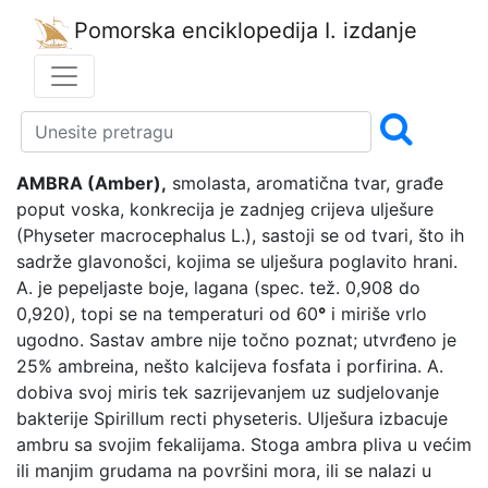
Pomorska enciklopedija
I. izdanje
AMBRA (Amber),
smolasta, aromatična tvar, građe
poput voska, konkrecija je zadnjeg crijeva ulješure
(Physeter macrocephalus L.), sastoji se od tvari, što ih
sadrže glavonošci, kojima se ulješura poglavito hrani.
A. je pepeljaste boje, lagana (spec. tež. 0,908 do
0,920), topi se na temperaturi od 60
°
i miriše vrlo
ugodno. Sastav ambre nije točno poznat; utvrđeno je
25% ambreina, nešto kalcijeva fosfata i porfirina. A.
dobiva svoj miris tek sazrijevanjem uz sudjelovanje
bakterije Spirillum recti physeteris. Ulješura izbacuje
ambru sa svojim fekalijama. Stoga ambra pliva u većim
ili manjim grudama na površini mora, ili se nalazi u