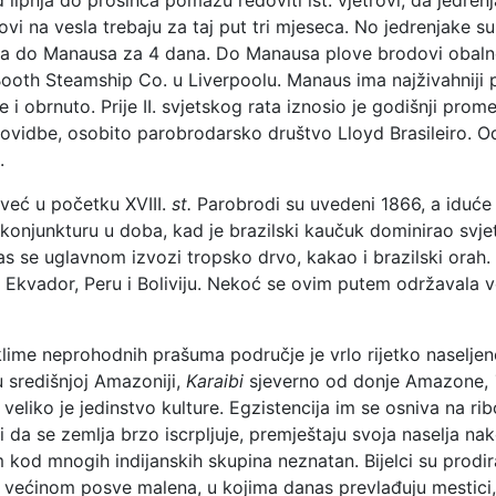
 na vesla trebaju za taj put tri mjeseca. No jedrenjake su
ma do Manausa za 4 dana. Do Manausa plove brodovi obalne
ooth Steamship Co. u Liverpoolu. Manaus ima najživahniji 
i obrnuto. Prije II. svjetskog rata iznosio je godišnji pro
plovidbe, osobito parobrodarsko društvo Lloyd Brasileiro. 
.
već u početku XVIII.
st.
Parobrodi su uvedeni 1866, a iduće
njunkturu u doba, kad je brazilski kaučuk dominirao svjets
as se uglavnom izvozi tropsko drvo, kakao i brazilski ora
, Ekvador, Peru i Boliviju. Nekoć se ovim putem održavala v
me neprohodnih prašuma područje je vrlo rijetko naseljeno. N
u središnjoj Amazoniji,
Karaibi
sjeverno od donje Amazone,
 veliko je jedinstvo kulture. Egzistencija im se osniva na r
ući da se zemlja brzo iscrpljuje, premještaju svoja naselja n
kod mnogih indijanskih skupina neznatan. Bijelci su prodirali
, većinom posve malena, u kojima danas prevlađuju mestici, 