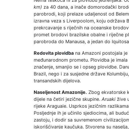
km)
za 40 dana, a inače domorodački brodovi
parobrodi, koji prelaze udaljenost od Bele
izravna veza s Liverpoolom, koju održava B
prekrcavanje s riječnih na oceanske brodove 
promet brodovi brazilske obalne i riječne 
parobroda do Manausa, a jedan do Iquitosa
Redovita plovidba
na Amazoni postojala je 
međunarodnom prometu. Plovidba je imala ko
značenje, smanjio se i opseg plovidbe. Dan
Brazil, nego i za susjedne države Kolumbiju
transandskih dijelova.
Naseljenost Amazonije.
Zbog ekvatorske kli
dijele na četiri jezične skupine.
Aruaki
žive 
rijeke Araguaie. Usprkos jezičnim razlikama
Posljednje ih je učinilo sjediocima, ali bud
zastoju, i dodir sa suvremenom civilizacijom 
iskorišćivanje kaučuka. Stvorena su naselja