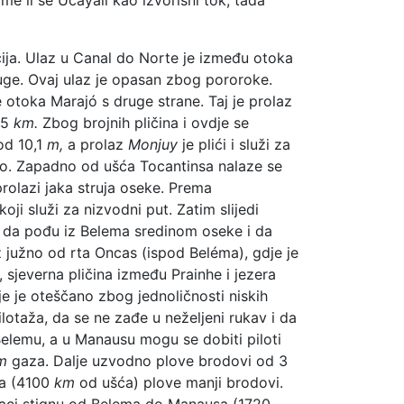
ija. Ulaz u Canal do Norte je između otoka
ruge. Ovaj ulaz je opasan zbog pororoke.
 otoka Marajó s druge strane. Taj je prolaz
65
km.
Zbog brojnih pličina i ovdje se
d 10,1
m,
a prolaz
Monjuy
je plići i služi za
zno. Zapadno od ušća Tocantinsa nalaze se
prolazi jaka struja oseke. Prema
koji služi za nizvodni put. Zatim slijedi
a da pođu iz Belema sredinom oseke i da
z južno od rta Oncas (ispod Beléma), gdje je
 sjeverna pličina između Prainhe i jezera
e je oteščano zbog jednoličnosti niskih
otaža, da se ne zađe u neželjeni rukav i da
 Belemu, a u Manausu mogu se dobiti piloti
m
gaza. Dalje uzvodno plove brodovi od 3
a (4100
km
od ušća) plove manji brodovi.
njaci stignu od Belema do Manausa (1720