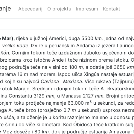
danje
Abecedarij
O projektu
Impresum
Kontakt
o Mar),
rijeka u južnoj Americi, duga 5500
km,
jedna od najve
velike vode.
Izvire u peruanskim Andama iz jezera Laurico
ñón.
Gornjim tokom teče uzdužnom duboko usječenom doli
 brzicama kroz istočne Ande i teče nizinom prema istoku. 
kog područja teče na visini od 180
m,
a odatle još 3650
km
ntaréma 16
m
nad morem. Ispod ušća Xingúa nastaje estuarij
d kojih su najveći
Caviana
i
Mexiana.
Više rukava (Tajipuru
e otok Marajo. Srednjim i donjim tokom teče A. ekvatorskim 
minu Constantu 3129
mm,
u Manausu 2127
mm.
Brojni prito
3
 donjem toku protječe najmanje 63.000 m
u sekundi, za red
ga A. teče brzo (prosječno 0,7
m
u sekundi) usprkos nezn
e do ušća, a taloženje je u koritu razmjerno maleno u odnosu
že širinu od više kilometara. Kod Óbidosa teče kratkom s
 Moz doseže i 80
km,
dok je područje estuarija Amazona-P