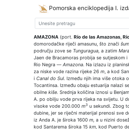
Pomorska enciklopedija
I. iz
AMAZONA
(port.
Río de las Amazonas, Rí
domorodačke riječi amasunu, što znači
šum 
području zove se
Tunguragua,
a zatim
Mara
Jaen de Bracamoras probija se sutjeskom i
Rio Negra —
Amazona.
Na izlazu iz planins
za niske vode razina rijeke 26
m
, a kod Sa
i
Canal do Sul.
Između njih ima više otoka o
Tocantinsa. Između obaju estuarija nalazi s
obilne
kiše.
Srednja količina iznosi u Benja
A. po obilju vode prva rijeka na svijetu. U
3
visoke vode 200.000
m
u sekundi. Zbog to
dubine, jer se riječni materijal prenosi sv
iz Anda A. je široka 1600
m,
a u nizini dose
kod Santarema široka 15
km,
kod Puerto de