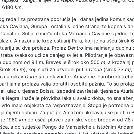
i 6180
km
.
g reda i za prostrana područja je i danas jedina komunikac
oka Caviana, Gurupá i ostalih s jedne strane, te kopna s d
 Canal do Sul je između otoka Mexiane i Caviane s jedne, te
i ulaz u Amazonu je kroz estuarij Para, koji je na ušću širok 
tuariju su dva prolaza. Prolaz
Dentro
ima najmanju dubinu o
 treba svakako ući za danjeg svijetla. Pilotiranje je obave
 dubinom od 9,1
m.
Breves je širok oko 500
m
, a kroza nj 
širok 35
m
), koji služi za uzvodni put, i
Oleria
(širok 73
m),
azi u rukav
Gurupá
i u glavni tok Amazone. Parobrodi treb
artijama prolaza valja obratiti osobitu pažnju. To su prola
l, ulaz u tjesnac Boissu, zapadni završetak tjesnaca Aturia,
a Negra. Inače je plovidba laka u svako doba, no snalaženj
rlo malo objekata za raspoznavanje. Stoga je potrebna pil
alja mjeriti dubinu. Za put po Amazoni ukrcavaju se piloti u
 je 1960
km
od ušća, plove i za niske vode brodovi od 7,8
šća, a do sutjeske Pongo de Manseriche u istočnim Andam
 lipnja do prosinca pomažu redoviti ist. vjetrovi, da jedre