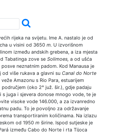
ćih rijeka na svijetu. Ime A. nastalo je od
cha u visini od 3650
m.
U izvorišnom
nom između andskih grebena, a iza mjesta
Od Tabatinga zove se
Solimoes,
a od ušća
posve neznatnim padom. Kod Manausa je
 od više rukava a glavni su
Canal do Norte
) veže Amazonu s Rio Para, estuarijem
područjem (oko 2° juž. šir.), gdje padaju
ci s juga i sjevera donose mnogo vode, te je
ovite visoke vode 146.000, a za izvanredno
atnu padu. To je povoljno za održavanje
 prema transportiranim količinama. Na izlazu
utjeskom od 1950
m
širine. Ispod sutjeske je
ará između Cabo do Norte i rta Tijoca