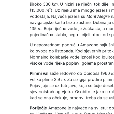
široko 330
km.
U nizini se riječni tok dijel
2
(15.000
m
). Uz rijeku ima mnogo jezera i
vodostaja. Najveća jezera su
Mont'Alegre
n
navigacijske karte brzo zastare. Dubina je
135
m.
Boja riječne vode je žućkasta, a mo
pojedinačna stabla, nego i cijeli otoci od spl
U neposrednom području Amazone najkišniji j
kolovoza do listopada. Kod sjevernih pritoka
Normalno kolebanje vode iznosi kod Iquito
visoke vode rijeka poplavi golema prostran
Plimni val
seže redovno do Óbidosa (960
k
velike plime 2,9
m.
Za sizigija prodire plimn
Pojavljuje se uz tutnjavu, koja se čuje des
sjeveroistočnog vjetra. Osobito je jaka u 
kad se ona očekuje, brodovi treba da se usi
Poriječje
Amazone je najveće na svijetu: o
su
Huallaga, Ucayali, Jurua, Purus, Madeira