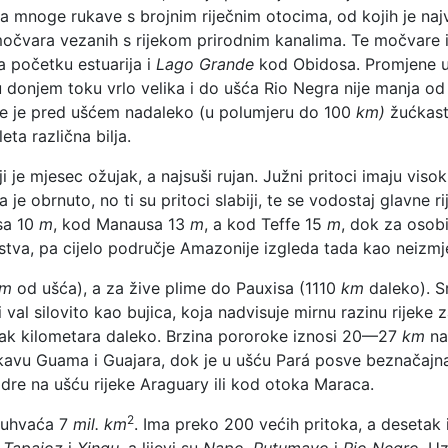
i na mnoge rukave s brojnim riječnim otocima, od kojih je naj
 močvara vezanih s rijekom prirodnim kanalima. Te močvare 
a početku estuarija i
Lago Grande
kod Obidosa. Promjene u 
 u donjem toku vrlo velika i do ušća Rio Negra nije manja 
re je pred ušćem nadaleko (u polumjeru do 100
km)
žućkast
eta različna bilja.
e mjesec ožujak, a najsuši rujan. Južni pritoci imaju visoku
 je obrnuto, no ti su pritoci slabiji, te se vodostaj glavne 
sa 10
m
, kod Manausa 13
m
, a kod Teffe 15
m
, dok za osob
stva, pa cijelo područje Amazonije izgleda tada kao neizmj
m
od ušća), a za žive plime do Pauxisa (1110
km
daleko). S
i val silovito kao bujica, koja nadvisuje mirnu razinu rijeke
etak kilometara daleko. Brzina pororoke iznosi 20—27
km
na 
rukavu Guama i Guajara, dok je u ušću Pará posve beznačaj
dre na ušću rijeke Araguary ili kod otoka Maraca.
2
buhvaća 7
mil. km
. Ima preko 200 većih pritoka, a desetak i
, Tapajoz
i
Xingu,
a lijevi su
Napo, Putumayo
i
Rio Negro.
Uzm