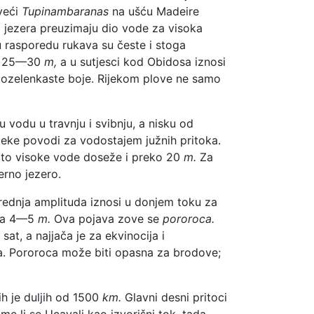
veći
Tupinambaranas
na ušću Madeire
i jezera preuzimaju dio vode za visoka
rasporedu rukava su česte i stoga
od 25—30
m,
a u sutjesci kod Obidosa iznosi
ozelenkaste boje. Rijekom plove ne samo
 vodu u travnju i svibnju, a nisku od
rijeke povodi za vodostajem južnih pritoka.
ito visoke vode doseže i preko 20
m.
Za
erno jezero.
rednja amplituda iznosi u donjem toku za
 za 4—5
m.
Ova pojava zove se
pororoca.
sat, a najjača je za ekvinocija i
na. Pororoca može biti opasna za brodove;
h je duljih od 1500
km.
Glavni desni pritoci
e li se Ucayali kao izvorišni tok, tada