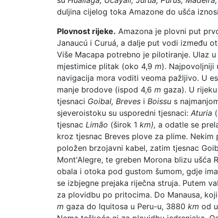
duljina cijelog toka Amazone do ušća iznos
Plovnost rijeke.
Amazona je plovni put prvo
Janaucú i Curuá, a dalje put vodi između ot
Više Macapa potrebno je pilotiranje. Ulaz u
mjestimice plitak (oko 4,9
m
). Najpovoljnij
navigacija mora voditi veoma pažljivo. U es
manje brodove (ispod 4,6
m
gaza). U rijeku
tjesnaci
Goibal, Breves
i
Boissu
s najmanjom
sjeveroistoku su usporedni tjesnaci:
Aturia
(
tjesnac
Limão
(širok 1
km),
a odatle se prel
kroz tjesnac Breves plove za plime. Nekim p
položen brzojavni kabel, zatim tjesnac Goiba
Mont'Alegre, te greben Morona blizu ušća Ri
obala i otoka pod gustom šumom, gdje ima v
se izbjegne prejaka riječna struja. Putem v
za plovidbu po pritocima. Do Manausa, koji
m
gaza do Iquitosa u Peru-u, 3880
km
od u
Nema teškoća ni za plovidbu jedrenjaka. Od