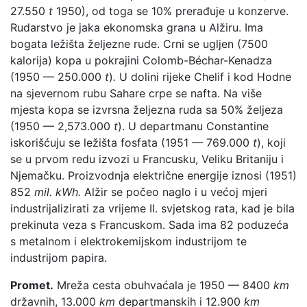
27.550
t
1950), od toga se 10% prerađuje u konzerve.
Rudarstvo je jaka ekonomska grana u Alžiru. Ima
bogata ležišta željezne rude. Crni se ugljen (7500
kalorija) kopa u pokrajini Colomb-Béchar-Kenadza
(1950 — 250.000
t
)
.
U dolini rijeke Chelif i kod Hodne
na sjevernom rubu Sahare crpe se nafta. Na više
mjesta kopa se izvrsna željezna ruda sa 50% željeza
(1950 — 2,573.000
t
). U departmanu Constantine
iskorišćuju se ležišta fosfata (1951 — 769.000
t
), koji
se u prvom redu izvozi u Francusku, Veliku Britaniju i
Njemačku. Proizvodnja električne energije iznosi (1951)
852
mil. kWh.
Alžir se počeo naglo i u većoj mjeri
industrijalizirati za vrijeme II. svjetskog rata, kad je bila
prekinuta veza s Francuskom. Sada ima 82 poduzeća
s metalnom i elektrokemijskom industrijom te
industrijom papira.
Promet.
Mreža cesta obuhvaćala je 1950 — 8400
km
državnih, 13.000
km
departmanskih i 12.900
km