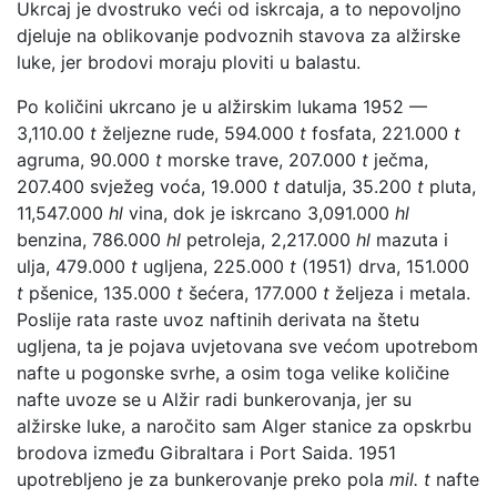
Ukrcaj je dvostruko veći od iskrcaja, a to nepovoljno
djeluje na oblikovanje podvoznih stavova za alžirske
luke, jer brodovi moraju ploviti u balastu.
Po količini ukrcano je u alžirskim lukama 1952 —
3,110.00
t
željezne rude, 594.000
t
fosfata, 221.000
t
agruma, 90.000
t
morske trave, 207.000
t
ječma,
207.400 svježeg voća, 19.000
t
datulja, 35.200
t
pluta,
11,547.000
hl
vina, dok je iskrcano 3,091.000
hl
benzina, 786.000
hl
petroleja, 2,217.000
hl
mazuta i
ulja, 479.000
t
ugljena, 225.000
t
(1951) drva, 151.000
t
pšenice, 135.000
t
šećera, 177.000
t
željeza i metala.
Poslije rata raste uvoz naftinih derivata na štetu
ugljena, ta je pojava uvjetovana sve većom upotrebom
nafte u pogonske svrhe, a osim toga velike količine
nafte uvoze se u Alžir radi bunkerovanja, jer su
alžirske luke, a naročito sam Alger stanice za opskrbu
brodova između Gibraltara i Port Saida. 1951
upotrebljeno je za bunkerovanje preko pola
mil. t
nafte