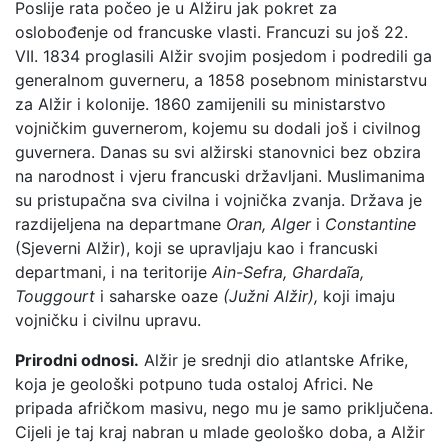
Poslije rata počeo je u Alžiru jak pokret za
oslobođenje od francuske vlasti. Francuzi su još 22.
VII. 1834 proglasili Alžir svojim posjedom i podredili ga
generalnom guverneru, a 1858 posebnom ministarstvu
za Alžir i kolonije. 1860 zamijenili su ministarstvo
vojničkim guvernerom, kojemu su dodali još i civilnog
guvernera. Danas su svi alžirski stanovnici bez obzira
na narodnost i vjeru francuski državljani. Muslimanima
su pristupačna sva civilna i vojnička zvanja. Država je
razdijeljena na departmane
Oran, Alger
i
Constantine
(Sjeverni Alžir), koji se upravljaju kao i francuski
departmani, i na teritorije
Ain-Sefra, Ghardaĩa,
Touggourt
i saharske oaze
(Južni Alžir),
koji imaju
vojničku i civilnu upravu.
Prirodni odnosi.
Alžir je srednji dio atlantske Afrike,
koja je geološki potpuno tuda ostaloj Africi. Ne
pripada afričkom masivu, nego mu je samo priključena.
Cijeli je taj kraj nabran u mlade geološko doba, a Alžir