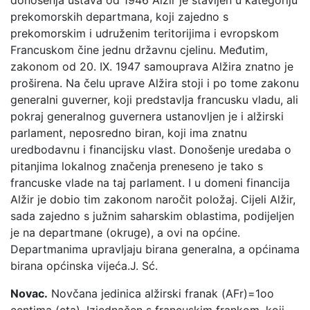
prekomorskih departmana, koji zajedno s
prekomorskim i udruženim teritorijima i evropskom
Francuskom čine jednu državnu cjelinu. Međutim,
zakonom od 20. IX. 1947 samouprava Alžira znatno je
proširena. Na čelu uprave Alžira stoji i po tome zakonu
generalni guverner, koji predstavlja francusku vladu, ali
pokraj generalnog guvernera ustanovljen je i alžirski
parlament, neposredno biran, koji ima znatnu
uredbodavnu i financijsku vlast. Donošenje uredaba o
pitanjima lokalnog značenja preneseno je tako s
francuske vlade na taj parlament. I u domeni financija
Alžir je dobio tim zakonom naročit položaj. Cijeli Alžir,
sada zajedno s južnim saharskim oblastima, podijeljen
je na departmane (okruge), a ovi na općine.
Departmanima upravljaju birana generalna, a općinama
birana općinska vijeća.
J. Sć.
Novac.
Novčana jedinica alžirski franak (AFr)=1oo
centima (cta). Izjednačen s francuskim frankom, koji