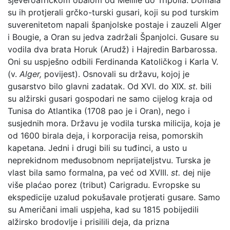
su ih protjerali grčko-turski gusari, koji su pod turskim
suverenitetom napali španjolske postaje i zauzeli Alger
i Bougie, a Oran su jedva zadržali Španjolci. Gusare su
vodila dva brata Horuk (Arudž) i Hajredin Barbarossa.
Oni su uspješno odbili Ferdinanda Katoličkog i Karla V.
(v.
Alger,
povijest). Osnovali su državu, kojoj je
gusarstvo bilo glavni zadatak. Od XVI. do XIX.
st.
bili
su alžirski gusari gospodari ne samo cijelog kraja od
Tunisa do Atlantika (1708 pao je i Oran), nego i
susjednih mora. Državu je vodila turska milicija, koja je
od 1600 birala deja, i korporacija reisa, pomorskih
kapetana. Jedni i drugi bili su tuđinci, a usto u
neprekidnom međusobnom neprijateljstvu. Turska je
vlast bila samo formalna, pa već od XVIII.
st.
dej nije
više plaćao porez (tribut) Carigradu. Evropske su
ekspedicije uzalud pokušavale protjerati gusare. Samo
su Američani imali uspjeha, kad su 1815 pobijedili
alžirsko brodovlje i prisilili deja, da prizna