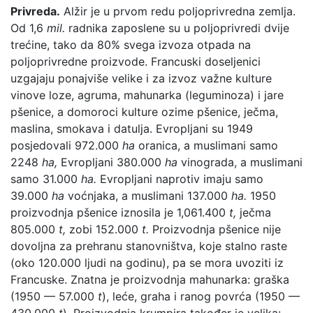
Privreda.
Alžir je u prvom redu poljoprivredna zemlja.
Od 1,6
mil.
radnika zaposlene su u poljoprivredi dvije
trećine, tako da 80% svega izvoza otpada na
poljoprivredne proizvode. Francuski doseljenici
uzgajaju ponajviše velike i za izvoz važne kulture
vinove loze, agruma, mahunarka (leguminoza) i jare
pšenice, a domoroci kulture ozime pšenice, ječma,
maslina, smokava i datulja. Evropljani su 1949
posjedovali 972.000
ha
oranica, a muslimani samo
2248
ha,
Evropljani 380.000
ha
vinograda, a muslimani
samo 31.000
ha.
Evropljani naprotiv imaju samo
39.000
ha
voćnjaka, a muslimani 137.000
ha.
1950
proizvodnja pšenice iznosila je 1,061.400
t,
ječma
805.000
t,
zobi 152.000
t.
Proizvodnja pšenice nije
dovoljna za prehranu stanovništva, koje stalno raste
(oko 120.000 ljudi na godinu), pa se mora uvoziti iz
Francuske. Znatna je proizvodnja mahunarka: graška
(1950 — 57.000
t
), leće, graha i ranog povrća (1950 —
430.000
t
). Proizvodnja krumpira također je velika: