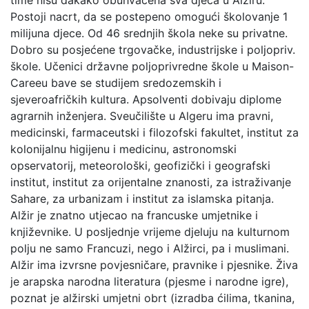
Postoji nacrt, da se postepeno omogući školovanje 1
milijuna djece. Od 46 srednjih škola neke su privatne.
Dobro su posjećene trgovačke, industrijske i poljopriv.
škole. Učenici državne poljoprivredne škole u Maison-
Careeu bave se studijem sredozemskih i
sjeveroafričkih kultura. Apsolventi dobivaju diplome
agrarnih inženjera. Sveučilište u Algeru ima pravni,
medicinski, farmaceutski i filozofski fakultet, institut za
kolonijalnu higijenu i medicinu, astronomski
opservatorij, meteorološki, geofizički i geografski
institut, institut za orijentalne znanosti, za istraživanje
Sahare, za urbanizam i institut za islamska pitanja.
Alžir je znatno utjecao na francuske umjetnike i
književnike. U posljednje vrijeme djeluju na kulturnom
polju ne samo Francuzi, nego i Alžirci, pa i muslimani.
Alžir ima izvrsne povjesničare, pravnike i pjesnike. Živa
je arapska narodna literatura (pjesme i narodne igre),
poznat je alžirski umjetni obrt (izradba ćilima, tkanina,