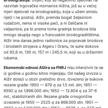
razvitak trgovačke mornarice Alžira, još su u većoj
mjeri djelovali na brodogradnju, koja u užem smislu
riječi i ne postoji. Alžir, premda bogat željeznom
rudačom, nema ni visoke peći, a ni čeličane ni
valjaonice, pa bi prema tome gradnja brodova bila
mnogo skuplja nego u francuskim brodogradilištima.
Alžir ima danas jedino radionice za popravak brodova
i brodskih strojeva u Algeru i Oranu, te suhe dokove
od 92,6
m,
130
m,
157
m
i 245,5
m
, koji su u državnim
rukama.
Ekonomski odnosi Alžira sa FNRJ
nisu intenzivni te se
iz godine u godinu bitno mijenjaju. Od našeg izvoza u
Alžir dolazi u obzir pretežno drvo. Izvezeno je bukove
rezane građe: 1950 — 879
q
za 1.5
mil. din;
1951 —
6592
q
za 1,998.000
din;
1952 — 12.804 q za 37-6
mil.,
stabiliziranih
din.
Rezane građe crnogorične
izvezeno je 1950 — 2525
q
za 666.000
din.
1951 —
4662
q
za 1,201.000
din
i 1952 — 9636
q,
za 27,8
mil.