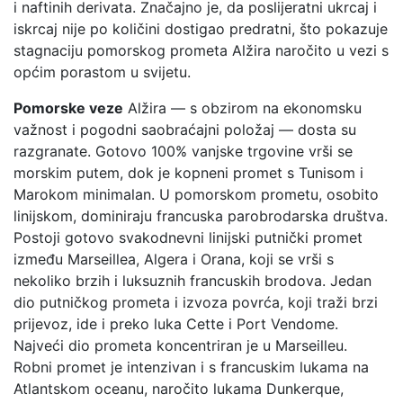
i naftinih derivata. Značajno je, da poslijeratni ukrcaj i
iskrcaj nije po količini dostigao predratni, što pokazuje
stagnaciju pomorskog prometa Alžira naročito u vezi s
općim porastom u svijetu.
Pomorske veze
Alžira — s obzirom na ekonomsku
važnost i pogodni saobraćajni položaj — dosta su
razgranate. Gotovo 100% vanjske trgovine vrši se
morskim putem, dok je kopneni promet s Tunisom i
Marokom minimalan. U pomorskom prometu, osobito
linijskom, dominiraju francuska parobrodarska društva.
Postoji gotovo svakodnevni linijski putnički promet
između Marseillea, Algera i Orana, koji se vrši s
nekoliko brzih i luksuznih francuskih brodova. Jedan
dio putničkog prometa i izvoza povrća, koji traži brzi
prijevoz, ide i preko luka Cette i Port Vendome.
Najveći dio prometa koncentriran je u Marseilleu.
Robni promet je intenzivan i s francuskim lukama na
Atlantskom oceanu, naročito lukama Dunkerque,