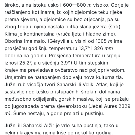
široko, a na istoku usko i 600—800
m
visoko. Gorje je
raščlanjeno kotlinama, iz kojih djelomice teku rijeke
prema sjeveru, a djelomice su bez otjecanja, pa su
zbog toga u njima nastala plitka slana jezera (šoti).
Klima je kontinentalna (vruća ljeta i hladne zime).
Oborina ima malo. (Géryville u visini od 1305
m
ima
prosječnu godišnju temperaturu 13,7° i 326
mm
oborina na godinu. Prosječna temperatura u srpnju
iznosi 25,2°, a u siječnju 3,9°.) U tim stepskim
krajevima prevladava ovčarstvo nad poljoprivredom.
Umjetnim se natapanjem dobivaju nova kulturna tla.
Južni rub visočja tvori Saharski ili Veliki Atlas, koji je
sastavljen od teško pristupačnih, širokim dolinama
međusobno odijeljenih, gorskih masiva, koji se pružaju
od jugozapada prema sjeveroistoku (Jebel Aurès 2329
m).
Šume nestaju, a gorje prelazi u pustinju.
Južni ili Saharski Alžir je vrlo suha pustinja, tako u
nekim krajevima nema kiše po nekoliko godina.