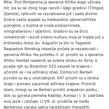
Rifa). Pod Rimljanima je sjeverna Afrika dugo uživala
mir, pa su se zbog toga razvili i lijepi gradovi
(Timgad,
Djemila
); njihovim se razvalinama još i sada divimo.
Dobre ceste spajale su međusobno sjeveroafričke
pokrajine, u kojima je cvala poljoprivreda,
vinogradarstvo i uljarstvo. Gradovi su se brzo
romanizirali i razvili znatnu kulturu, koja je trajala još u
kršćansko doba (sv. Augustin je bio iz Tagaste).
Raspadom Rimskog imperija počela je nazadovati i
sjeverna Afrika. Na početku V.
st.
prodrli su u sjevernu
Afriku Vandali naselivši se prema istoku do Sirte, a
poslije njih su Bizantinci 533 zauzeli te krajeve i
učvrstili se i na alžirskoj obali. Domoroci Berberi
povukli su se u unutrašnjost. 647 prodrli su s istoka
Arapi i pomalo zauzimali alžirske krajeve. Primivši
islam, mnogi su se Berberi privikli arapskom jeziku,
dok su gorska plemena Kabilije, Auresa i t. d. zadržala
svoj jezik i običaje. U VIII.
st.
proširila se među
Berberima vjerska sekta haredžizam (haredžiti