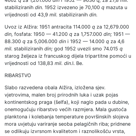
stabiliziranih
din.
1952 izvezeno je 70,100
q
mazuta u
vrijednosti od 43,9
mil.
stabiliziranih
din.
Uvoz iz Alžira: 1951 antracita 114.000
q
za 12,679.000
din,
fosfata: 1950 — 41.200
q
za 1,757.000
din;
1951 —
88.300
q
za 5,006.000
din
i 1952 — 14.000
q
za 4,6
mil.
stabiliziranih
din;
god 1952 uvezli smo 74.015
q
starog željeza iz francuskog dijela tripartitne pomoći u
vrijednosti od 138,83
mil. din.
I. Be.
RIBARSTVO
Slabo razvedena obala Alžira, izložena sjev.
vjetrovima, malen broj prirodnih luka i uzak pojas
kontinentskog praga (šelfa), koji naglo pada u dubine,
onemogućuju ribarstvo većih razmjera. Mala gustoća
planktona i kolebanja temperature površinskih slojeva
mora uvjetuju variranje seoba pelagičnih riba; pridnene
se odlikuju izvrsnom kvalitetom i raznolikošću vrsta,