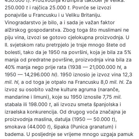
250.000
t
i rajčica 25.000
t.
Povrće se izvozi
ponajviše u Francusku i u Veliku Britaniju.
Vinogradarstvo je bilo, a i sada je važan faktor
alžirskog gospodarstva. Zbog toga što muslimani ne
piju vina, izvozi se gotovo cjelokupna proizvodnja. U
II. svjetskom ratu pretrpjelo je trsje mnogo štete od
bolesti, tako da je 1950 na površini, koja je bila za 5%
manja od predratne površine, proizvodnja vina bila za
40% manja nego prije rata (1938 — 21,000.000
hl,
a
1950 — 14,296.000
hl).
1950 iznosio je izvoz vina 12,3
mil. hl,
a od toga je otpalo na Francusku 8,0
mil. hl.
Za
izvoz su osobito važne kulture agruma (naranče,
mandarine i limuni), koje su 1950 iznosile 7,75
mil.
stabala ili 198.000
t
, ali izvozu smeta španjolska i
izraelska konkurencija. Od drugog voća značajna je
proizvodnja maslina, datulja (1950 — 50.000
t
),
smokava (44.000
t
), šipaka (Punica granatum) i
badema. U posljednje se vrijeme mnogo uzgaja pamuk