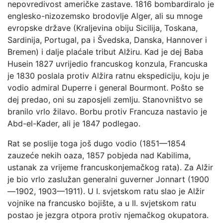
nepovredivost američke zastave. 1816 bombardiralo je
englesko-nizozemsko brodovlje Alger, ali su mnoge
evropske države (Kraljevina obiju Sicilija, Toskana,
Sardinija, Portugal, pa i Švedska, Danska, Hannover i
Bremen) i dalje plaćale tribut Alžiru. Kad je dej Baba
Husein 1827 uvrijedio francuskog konzula, Francuska
je 1830 poslala protiv Alžira ratnu ekspediciju, koju je
vodio admiral Duperre i general Bourmont. Pošto se
dej predao, oni su zaposjeli zemlju. Stanovništvo se
branilo vrlo žilavo. Borbu protiv Francuza nastavio je
Abd-el-Kader, ali je 1847 podlegao.
Rat se poslije toga još dugo vodio (1851—1854
zauzeće nekih oaza, 1857 pobjeda nad Kabilima,
ustanak za vrijeme francuskonjemačkog rata). Za Alžir
je bio vrlo zaslužan generalni guverner Jonnart (1900
—1902, 1903—1911). U I. svjetskom ratu slao je Alžir
vojnike na francusko bojište, a u II. svjetskom ratu
postao je jezgra otpora protiv njemačkog okupatora.