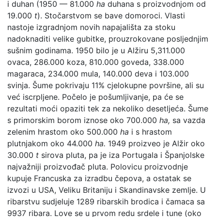
i duhan (1950 — 81.000
ha
duhana s proizvodnjom od
19.000
t
). Stočarstvom se bave domoroci. Vlasti
nastoje izgradnjom novih napajališta za stoku
nadoknaditi velike gubitke, prouzrokovane posljednjim
sušnim godinama. 1950 bilo je u Alžiru 5,311.000
ovaca, 286.000 koza, 810.000 goveda, 338.000
magaraca, 234.000 mula, 140.000 deva i 103.000
svinja. Šume pokrivaju 11% cjelokupne površine, ali su
već iscrpljene. Počelo je pošumljivanje, pa će se
rezultati moći opaziti tek za nekoliko desetljeća. Šume
s primorskim borom iznose oko 700.000
ha,
sa vazda
zelenim hrastom oko 500.000
ha
i s hrastom
plutnjakom oko 44.000
ha.
1949 proizveo je Alžir oko
30.000
t
sirova pluta, pa je iza Portugala i Španjolske
najvažniji proizvođač pluta. Polovicu proizvodnje
kupuje Francuska za izradbu čepova, a ostatak se
izvozi u USA, Veliku Britaniju i Skandinavske zemlje. U
ribarstvu sudjeluje 1289 ribarskih brodica i čamaca sa
9937 ribara. Love se u prvom redu srdele i tune (oko