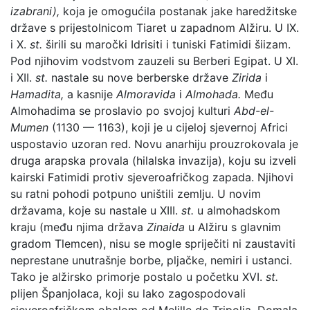
izabrani),
koja je omogućila postanak jake haredžitske
države s prijestolnicom Tiaret u zapadnom Alžiru. U IX.
i X.
st.
širili su maročki Idrisiti i tuniski Fatimidi šiizam.
Pod njihovim vodstvom zauzeli su Berberi Egipat. U XI.
i XII.
st.
nastale su nove berberske države
Zirida
i
Hamadita,
a kasnije
Almoravida
i
Almohada.
Među
Almohadima se proslavio po svojoj kulturi
Abd-el-
Mumen
(1130 — 1163), koji je u cijeloj sjevernoj Africi
uspostavio uzoran red. Novu anarhiju prouzrokovala je
druga arapska provala (hilalska invazija), koju su izveli
kairski Fatimidi protiv sjeveroafričkog zapada. Njihovi
su ratni pohodi potpuno uništili zemlju. U novim
državama, koje su nastale u XIII.
st.
u almohadskom
kraju (među njima država
Zinaida
u Alžiru s glavnim
gradom Tlemcen), nisu se mogle spriječiti ni zaustaviti
neprestane unutrašnje borbe, pljačke, nemiri i ustanci.
Tako je alžirsko primorje postalo u početku XVI.
st.
plijen Španjolaca, koji su lako zagospodovali
sjeveroafričkom obalom od Melille do Tripolia. Domala