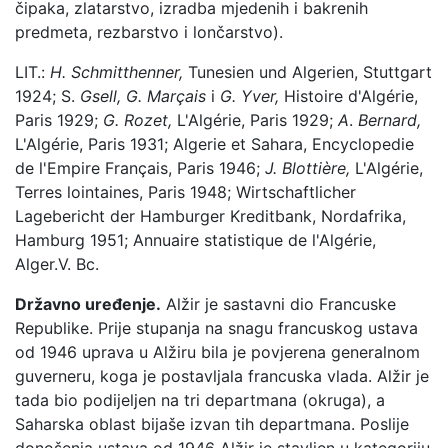
čipaka, zlatarstvo, izradba mjedenih i bakrenih
predmeta, rezbarstvo i lončarstvo).
LIT.:
H. Schmitthenner,
Tunesien und Algerien, Stuttgart
1924; S.
Gsell, G. Marçais
i
G. Yver,
Histoire d'Algérie,
Paris 1929;
G. Rozet,
L'Algérie, Paris 1929;
A
.
Bernard,
L'Algérie, Paris 1931; Algerie et Sahara, Encyclopedie
de l'Empire Français, Paris 1946;
J. Blottière,
L'Algérie,
Terres lointaines, Paris 1948; Wirtschaftlicher
Lagebericht der Hamburger Kreditbank, Nordafrika,
Hamburg 1951; Annuaire statistique de l'Algérie,
Alger.
V. Bc.
Državno uređenje.
Alžir je sastavni dio Francuske
Republike. Prije stupanja na snagu francuskog ustava
od 1946 uprava u Alžiru bila je povjerena generalnom
guverneru, koga je postavljala francuska vlada. Alžir je
tada bio podijeljen na tri departmana (okruga), a
Saharska oblast bijaše izvan tih departmana. Poslije
donošenja ustava od 1946 Alžir je stavljen u kategoriju