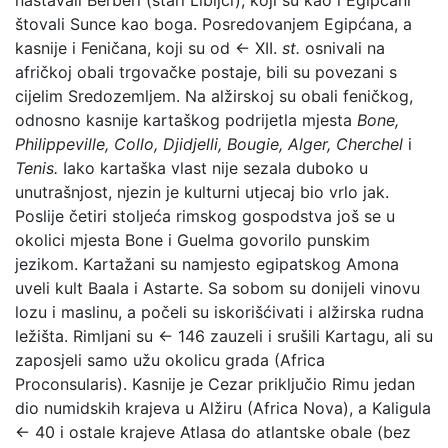
štovali Sunce kao boga. Posredovanjem Egipćana, a
kasnije i Feničana, koji su od ← XII.
st.
osnivali na
afričkoj obali trgovačke postaje, bili su povezani s
cijelim Sredozemljem. Na alžirskoj su obali feničkog,
odnosno kasnije kartaškog podrijetla mjesta
Bone,
Philippeville, Collo, Djidjelli, Bougie, Alger, Cherchel
i
Tenis.
Iako kartaška vlast nije sezala duboko u
unutrašnjost, njezin je kulturni utjecaj bio vrlo jak.
Poslije četiri stoljeća rimskog gospodstva još se u
okolici mjesta Bone i Guelma govorilo punskim
jezikom. Kartažani su namjesto egipatskog Amona
uveli kult Baala i Astarte. Sa sobom su donijeli vinovu
lozu i maslinu, a počeli su iskorišćivati i alžirska rudna
ležišta. Rimljani su ← 146 zauzeli i srušili Kartagu, ali su
zaposjeli samo užu okolicu grada (Africa
Proconsularis). Kasnije je Cezar priključio Rimu jedan
dio numidskih krajeva u Alžiru (Africa Nova), a Kaligula
← 40 i ostale krajeve Atlasa do atlantske obale (bez