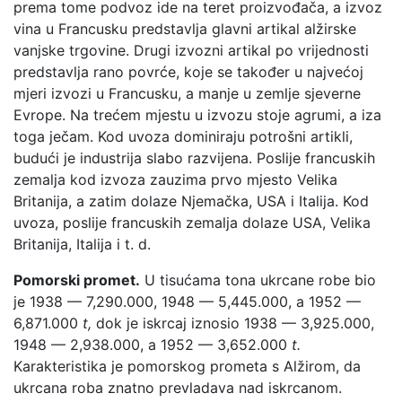
prema tome podvoz ide na teret proizvođača, a izvoz
vina u Francusku predstavlja glavni artikal alžirske
vanjske trgovine. Drugi izvozni artikal po vrijednosti
predstavlja rano povrće, koje se također u najvećoj
mjeri izvozi u Francusku, a manje u zemlje sjeverne
Evrope. Na trećem mjestu u izvozu stoje agrumi, a iza
toga ječam. Kod uvoza dominiraju potrošni artikli,
budući je industrija slabo razvijena. Poslije francuskih
zemalja kod izvoza zauzima prvo mjesto Velika
Britanija, a zatim dolaze Njemačka, USA i Italija. Kod
uvoza, poslije francuskih zemalja dolaze USA, Velika
Britanija, Italija i t. d.
Pomorski promet.
U tisućama tona ukrcane robe bio
je 1938 — 7,290.000, 1948 — 5,445.000, a 1952 —
6,871.000
t,
dok je iskrcaj iznosio 1938 — 3,925.000,
1948 — 2,938.000, a 1952 — 3,652.000
t.
Karakteristika je pomorskog prometa s Alžirom, da
ukrcana roba znatno prevladava nad iskrcanom.