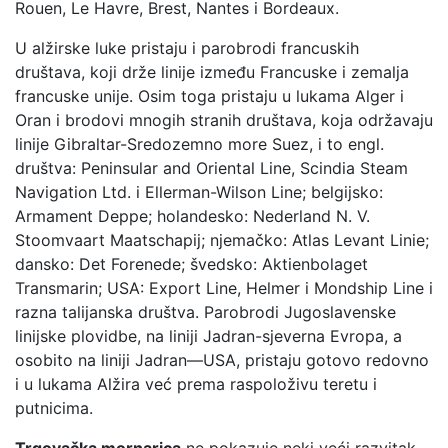
Rouen, Le Havre, Brest, Nantes i Bordeaux.
U alžirske luke pristaju i parobrodi francuskih
društava, koji drže linije između Francuske i zemalja
francuske unije. Osim toga pristaju u lukama Alger i
Oran i brodovi mnogih stranih društava, koja održavaju
linije Gibraltar-Sredozemno more Suez, i to engl.
društva: Peninsular and Oriental Line, Scindia Steam
Navigation Ltd. i Ellerman-Wilson Line; belgijsko:
Armament Deppe; holandesko: Nederland N. V.
Stoomvaart Maatschapij; njemačko: Atlas Levant Linie;
dansko: Det Forenede; švedsko: Aktienbolaget
Transmarin; USA: Export Line, Helmer i Mondship Line i
razna talijanska društva. Parobrodi Jugoslavenske
linijske plovidbe, na liniji Jadran-sjeverna Evropa, a
osobito na liniji Jadran—USA, pristaju gotovo redovno
i u lukama Alžira već prema raspoloživu teretu i
putnicima.
Trgovačka mornarica
ne pokazuje neki veći razvitak.