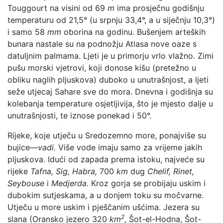
Touggourt na visini od 69
m
ima prosječnu godišnju
temperaturu od 21,5° (u srpnju 33,4°, a u siječnju 10,3°)
i samo 58
mm
oborina na godinu. Bušenjem arteških
bunara nastale su na podnožju Atlasa nove oaze s
datuljnim palmama. Ljeti je u primorju vrlo vlažno. Zimi
pušu morski vjetrovi, koji donose kišu (pretežno u
obliku naglih pljuskova) duboko u unutrašnjost, a ljeti
seže utjecaj Sahare sve do mora. Dnevna i godišnja su
kolebanja temperature osjetljivija, što je mjesto dalje u
unutrašnjosti, te iznose ponekad i 50°.
Rijeke, koje utječu u Sredozemno more, ponajviše su
bujice—
vadi.
Više vode imaju samo za vrijeme jakih
pljuskova. Idući od zapada prema istoku, najveće su
rijeke
Tafna, Sig, Habra,
700
km
dug
Chelif, Rinet,
Seybouse
i
Medjerda.
Kroz gorja se probijaju uskim i
dubokim sutjeskama, a u donjem toku su močvarne.
Utječu u more uskim i pješčanim ušćima. Jezera su
2
slana (Oransko jezero 320
km
,
Šot-el-Hodna, Šot-