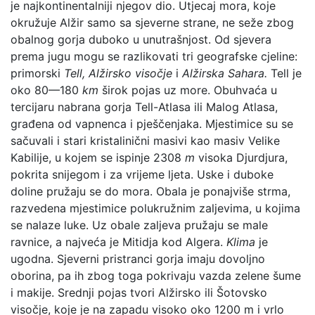
je najkontinentalniji njegov dio. Utjecaj mora, koje
okružuje Alžir samo sa sjeverne strane, ne seže zbog
obalnog gorja duboko u unutrašnjost. Od sjevera
prema jugu mogu se razlikovati tri geografske cjeline:
primorski
Tell, Alžirsko visočje
i
Alžirska Sahara.
Tell je
oko 80—180
km
širok pojas uz more. Obuhvaća u
tercijaru nabrana gorja Tell-Atlasa ili Malog Atlasa,
građena od vapnenca i pješčenjaka. Mjestimice su se
sačuvali i stari kristalinični masivi kao masiv Velike
Kabilije, u kojem se ispinje 2308
m
visoka Djurdjura,
pokrita snijegom i za vrijeme ljeta. Uske i duboke
doline pružaju se do mora. Obala je ponajviše strma,
razvedena mjestimice polukružnim zaljevima, u kojima
se nalaze luke. Uz obale zaljeva pružaju se male
ravnice, a najveća je Mitidja kod Algera.
Klima
je
ugodna. Sjeverni pristranci gorja imaju dovoljno
oborina, pa ih zbog toga pokrivaju vazda zelene šume
i makije. Srednji pojas tvori Alžirsko ili Šotovsko
visočje, koje je na zapadu visoko oko 1200 m i vrlo