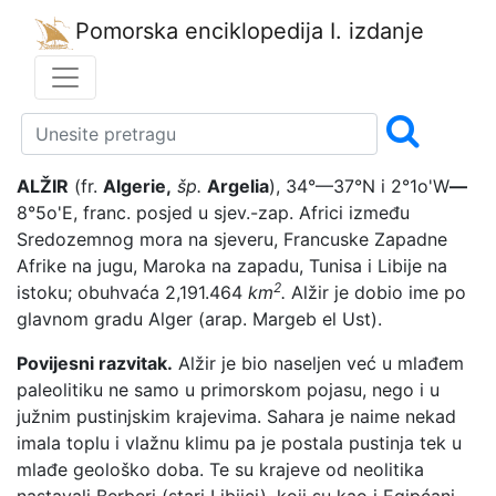
Pomorska enciklopedija
I. izdanje
ALŽIR
(fr.
Algerie,
šp.
Argelia
), 34°—37°N i 2°1o'W
—
8°5o'E, franc. posjed u sjev.-zap. Africi između
Sredozemnog mora na sjeveru, Francuske Zapadne
Afrike na jugu, Maroka na zapadu, Tunisa i Libije na
2
istoku; obuhvaća 2,191.464
km
.
Alžir je dobio ime po
glavnom gradu Alger (arap. Margeb el Ust).
Povijesni razvitak.
Alžir je bio naseljen već u mlađem
paleolitiku ne samo u primorskom pojasu, nego i u
južnim pustinjskim krajevima. Sahara je naime nekad
imala toplu i vlažnu klimu pa je postala pustinja tek u
mlađe geološko doba. Te su krajeve od neolitika
nastavali Berberi (stari Libijci), koji su kao i Egipćani