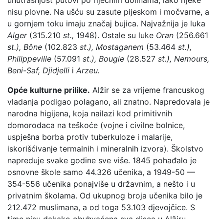
nisu plovne. Na ušću su zasute pijeskom i močvarne, a
u gornjem toku imaju značaj bujica. Najvažnija je luka
Alger
(315.210
st.,
1948). Ostale su luke
Oran
(256.661
st.), Bône
(102.823
st.), Mostaganem
(53.464
st.),
Philippeville
(57.091
st.), Bougie
(28.527
st.), Nemours,
Beni-Saf, Djidjelli
i
Arzeu.
Opće kulturne prilike.
Alžir se za vrijeme francuskog
vladanja podigao polagano, ali znatno. Napredovala je
narodna higijena, koja nailazi kod primitivnih
domorodaca na teškoće (vojne i civilne bolnice,
uspješna borba protiv tuberkuloze i malarije,
iskorišćivanje termalnih i mineralnih izvora). Školstvo
napreduje svake godine sve više. 1845 pohađalo je
osnovne škole samo 44.326 učenika, a 1949-50 —
354-556 učenika ponajviše u državnim, a nešto i u
privatnim školama. Od ukupnog broja učenika bilo je
212.472 muslimana, a od toga 53.103 djevojčice. S
time nisu dakako obuhvaćena sva djeca u Alžiru.