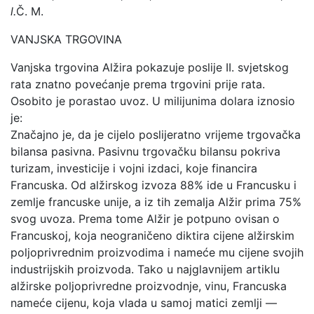
l.
Č. M.
VANJSKA TRGOVINA
Vanjska trgovina Alžira pokazuje poslije II. svjetskog
rata znatno povećanje prema trgovini prije rata.
Osobito je porastao uvoz. U milijunima dolara iznosio
je:
Značajno je, da je cijelo poslijeratno vrijeme trgovačka
bilansa pasivna. Pasivnu trgovačku bilansu pokriva
turizam, investicije i vojni izdaci, koje financira
Francuska. Od alžirskog izvoza 88% ide u Francusku i
zemlje francuske unije, a iz tih zemalja Alžir prima 75%
svog uvoza. Prema tome Alžir je potpuno ovisan o
Francuskoj, koja neograničeno diktira cijene alžirskim
poljoprivrednim proizvodima i nameće mu cijene svojih
industrijskih proizvoda. Tako u najglavnijem artiklu
alžirske poljoprivredne proizvodnje, vinu, Francuska
nameće cijenu, koja vlada u samoj matici zemlji —