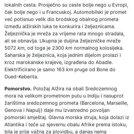
lokalnih cesta. Prosječno su ceste bolje nego u Evropi,
čak bolje nego i u Francuskoj. Automobilski je promet
već potisnuo velik dio brodskog obalnog prometa
između alžirskih luka te konkurira i željeznicama.
Željeznička je mreža za vrijeme rata mnogo stradala,
ali se obnavlja. Ukupna je duljina željezničke mreže
5072
km,
od toga je 2300
km
normalnog kolosijeka.
Saharska je željeznica, koja jednim dijelom prolazi i
kroz marokanske krajeve, izgrađena do Abadle.
Elektrificirano je samo 163
km
pruge od Bone do
Oued-Keberita.
Pomorstvo.
Položaj Alžira na obali Sredozemnog
mora na velikom prometnom putu u Indiju i nasuprot
žarištima sredozemnog prometa (Barcelona, Marseille,
Genova i Napulj) daje mu izvanredno povoljan
pomorski smještaj. Glavna morska struja, koja dolazi iz
Atlantika i teče uz sjevernu obalu Afrike prema istoku,
bila je prije važna za plovidbu, a danas nema