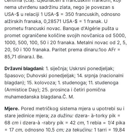
nema utvrđenu sadržinu zlata, nego je povezan s
USA-$ u relaciji 1 USA-$ = 350 francuskih, odnosno
alžirskih franaka, 0,28571 USA-$ = 1 franak. U
prometu francuski novac. Banque d'Algérie pušta u
promet ograničene količine svojih novčanica od 5000,
1000, 500, 100, 50 i 20 franaka. Metalni novac od 2, 5,
20, 50 i 100 franaka. Paritet prema dinaru:1oo AFr =
85,71 dinara.
I. Be.
Državni blagdani:
1. siječnja; Uskrsni ponedjeljak;
Spasovo; Duhovski ponedjeljak; 14. srpnja (nacionalni
blagdan); 15. kolovoza; 1. studenoga; 11. studenoga
(Armistice Day); 25. prosinca i četiri pomična
muhamedanska blagdana.
Č. M.
Mjere.
Pored metričkog sistema mjera u upotrebi su i
stare jedinice mjera;
za dužinu:
dzera- à-torky pik =
68
cm
i dzera-à -rabry pik = 42
cm,
1 rebia =
1/4
pika
= 17
cm,
odnosno 10,5
cm; za tekućinu:
1 tarri = 19,84