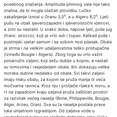
posebnog značenja. Amplituda plimnog vala nije tako
znatna, da bi mogla otežati plovidbu. Lučko
h
h
zakašnjenje iznosi u Oranu 3,5
, a u Algeru 8,2
. Ljeti
pušu na obali sjeverozapadni i sjeveroistočni vjetrovi,
a zimi su nestalni. U svako doba, napose ljeti, puše jug
(franc.
sirocco),
koji je vrlo suh i topao. Katkad puše i
pustinjski vjetar
samum
i sa sobom nosi pijesak. Obala
je strma i na velikim udaljenostima teško pristupačna
(između Bougie i Algera). Zbog toga su vrlo važni
polukružni zaljevi, koji sežu dublje u kopno, a nastali
su lomovima i rasjedanjem obale, što dokazuju velike
morske dubine nedaleko od obale. Svi takvi zaljevi
imaju nisku obalu, za kojom se pruža manja ili veća
močvarna ravnica. Kroz nju i protječe rijeka k moru, a
rt na zapadnom kraju zaljeva pruža zaštićen prostor
za razvitak većeg naselja (Bone, Philippeville, Bougie,
Alger, Arzeu, Oran). Sva su ta naselja postala prave
luke umjetnom izgradnjom. Od zaljeva vode u
unutrašnjost putovi po riječnim dolinama, iako rijeke