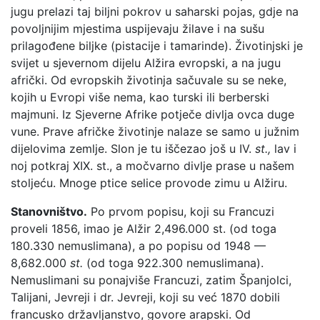
jugu prelazi taj biljni pokrov u saharski pojas, gdje na
povoljnijim mjestima uspijevaju žilave i na sušu
prilagođene biljke (pistacije i tamarinde). Životinjski je
svijet u sjevernom dijelu Alžira evropski, a na jugu
afrički. Od evropskih životinja sačuvale su se neke,
kojih u Evropi više nema, kao turski ili berberski
majmuni. Iz Sjeverne Afrike potječe divlja ovca duge
vune. Prave afričke životinje nalaze se samo u južnim
dijelovima zemlje. Slon je tu iščezao još u IV.
st.,
lav i
noj potkraj XIX. st., a močvarno divlje prase u našem
stoljeću. Mnoge ptice selice provode zimu u Alžiru.
Stanovništvo.
Po prvom popisu, koji su Francuzi
proveli 1856, imao je Alžir 2,496.000 st. (od toga
180.330 nemuslimana), a po popisu od 1948 —
8,682.000
st.
(od toga 922.300 nemuslimana).
Nemuslimani su ponajviše Francuzi, zatim Španjolci,
Talijani, Jevreji i dr. Jevreji, koji su već 1870 dobili
francusko državljanstvo, govore arapski. Od