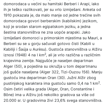
domorodaca u većini su hamitski Berberi i Arapi, iako
ih je teško razlikovati, jer su vrlo izmiješani. Anketa od
1910 pokazala je, da malo manje od jedne trećine svih
domorodaca govori berberskim (kabilskim) jezikom,
koji je srodan starom egipatskom jeziku, a jedna
šestina stanovništva ne zna uopće arapski. Jako
izmiješani domoroci u primorskim mjestima su Mauri, a
Berberi su se u gorju sačuvali gotovo čisti (Kabili u
Kabiliji i Šaúja u Aurèsu). Gustoća stanovništva u Alžiru
2
iznosi (1948) 4 na I
km
,
ali je vrlo različna u različnim
krajevima zemlje. Najgušće je naseljen departman
Alger (50), a pojedina su okružja u tom departmanu
još gušće naseljena (Alger 322, Tizi-Ouzou 156). Manju
gustoću ima departman Oran (30). Južni Alžir zbog
2
pustinjskog karaktera ima gustoću samo 0,4 na 1
km
.
Osim četiri velika grada (Alger, Oran, Constantine i
Bône) ima u Alžiru još nekoliko gradova sa više od
20.000 sr. U gradovima živi 23,6% svega stanovništva.