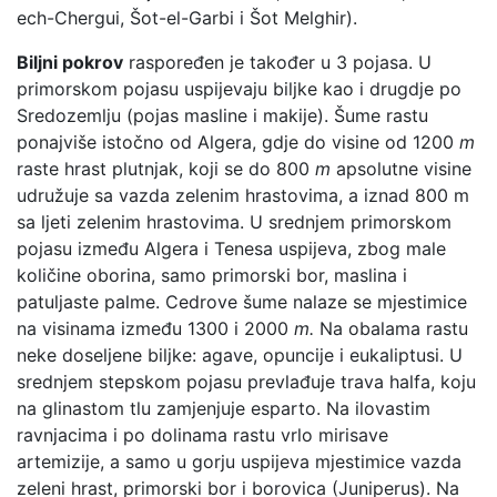
ech-Chergui, Šot-el-Garbi i Šot Melghir).
Biljni pokrov
raspoređen je također u 3 pojasa. U
primorskom pojasu uspijevaju biljke kao i drugdje po
Sredozemlju (pojas masline i makije). Šume rastu
ponajviše istočno od Algera, gdje do visine od 1200
m
raste hrast plutnjak, koji se do 800
m
apsolutne visine
udružuje sa vazda zelenim hrastovima, a iznad 800 m
sa ljeti zelenim hrastovima. U srednjem primorskom
pojasu između Algera i Tenesa uspijeva, zbog male
količine oborina, samo primorski bor, maslina i
patuljaste palme. Cedrove šume nalaze se mjestimice
na visinama između 1300 i 2000
m.
Na obalama rastu
neke doseljene biljke: agave, opuncije i eukaliptusi. U
srednjem stepskom pojasu prevlađuje trava halfa, koju
na glinastom tlu zamjenjuje esparto. Na ilovastim
ravnjacima i po dolinama rastu vrlo mirisave
artemizije, a samo u gorju uspijeva mjestimice vazda
zeleni hrast, primorski bor i borovica (Juniperus). Na