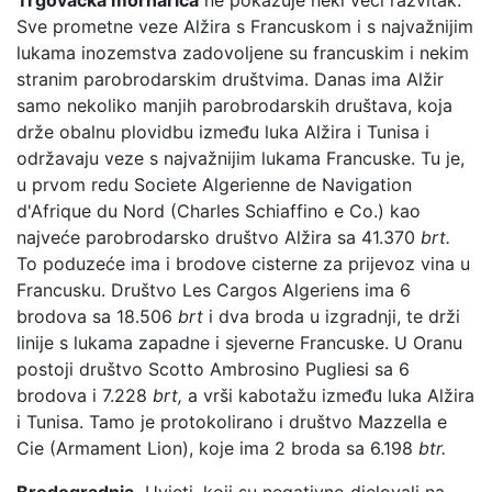
Sve prometne veze Alžira s Francuskom i s najvažnijim
lukama inozemstva zadovoljene su francuskim i nekim
stranim parobrodarskim društvima. Danas ima Alžir
samo nekoliko manjih parobrodarskih društava, koja
drže obalnu plovidbu između luka Alžira i Tunisa i
održavaju veze s najvažnijim lukama Francuske. Tu je,
u prvom redu Societe Algerienne de Navigation
d'Afrique du Nord (Charles Schiaffino e Co.) kao
najveće parobrodarsko društvo Alžira sa 41.370
brt.
To poduzeće ima i brodove cisterne za prijevoz vina u
Francusku. Društvo Les Cargos Algeriens ima 6
brodova sa 18.506
brt
i dva broda u izgradnji, te drži
linije s lukama zapadne i sjeverne Francuske. U Oranu
postoji društvo Scotto Ambrosino Pugliesi sa 6
brodova i 7.228
brt,
a vrši kabotažu između luka Alžira
i Tunisa. Tamo je protokolirano i društvo Mazzella e
Cie (Armament Lion), koje ima 2 broda sa 6.198
btr.
Brodogradnja.
Uvjeti, koji su negativno djelovali na