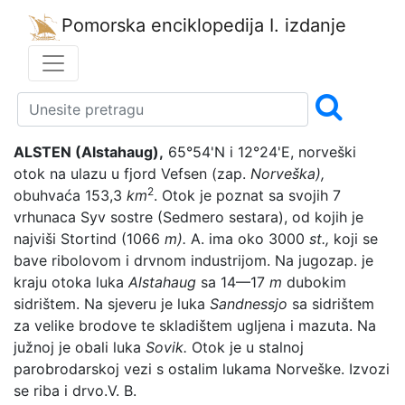
Pomorska enciklopedija
I. izdanje
ALSTEN (Alstahaug),
65°54'N i 12°24'E, norveški
otok na ulazu u fjord Vefsen (zap.
Norveška),
2
obuhvaća 153,3
km
. Otok je poznat sa svojih 7
vrhunaca Syv sostre (Sedmero sestara), od kojih je
najviši Stortind (1066
m).
A. ima oko 3000
st.,
koji se
bave ribolovom i drvnom industrijom. Na jugozap. je
kraju otoka luka
Alstahaug
sa 14—17
m
dubokim
sidrištem. Na sjeveru je luka
Sandnessjo
sa sidrištem
za velike brodove te skladištem ugljena i mazuta. Na
južnoj je obali luka
Sovik.
Otok je u stalnoj
parobrodarskoj vezi s ostalim lukama Norveške. Izvozi
se riba i drvo.
V. B.