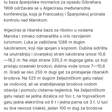
tu baza španjolske mornarice za opsadu Gibraltara.
1906 održavala se u Algecirasu međunarodna
konferencija, koja je Francuskoj i Španjolskoj priznala
kontrolu nad Marokom.
Algeciras je ribarska baza za ribolov u vodama
Maroka i zimsko odmaralište s vrlo razvijenim
turizmom. Luka je zaštićena 1286
m
dugim
lukobranom, koji nije spojen s kopnom. Dubina sidrišta
na unutrašnjoj i izvanjskoj strani lukobrana iznosi 10,6
—18,2
m
. Na obje strane 335,3
m
dugoga gata, uz koji
pristaju oceanski brodovi, dubina vode iznosi 7—10,6
m.
Gradi se oko 250
m
dugi gat za pristajanje ribarskih
brodova. Na 525
m
dugom željezničkom gatu nalazi
se vodovod, ali se snabdijevanje brodova vodom
obavlja i pomoću cisterna-teglenica. Na željezničkom
gatu nalazi se jedna dizalica od 1oo
t,
na trgovačkom
gatu jedna električna od 6
t
i jedna parna od 3
t.
U luci
su dva navoza (vlake), jedan 100
m
dug za brodove