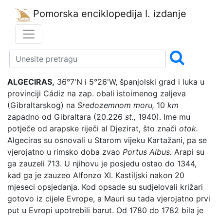
Pomorska enciklopedija
I. izdanje
ALGECIRAS,
36°7'N i 5°26'W, španjolski grad i luka u
provinciji Cádiz na zap. obali istoimenog zaljeva
(Gibraltarskog) na
Sredozemnom moru,
10
km
zapadno od Gibraltara (20.226
st.,
1940). Ime mu
potječe od arapske riječi al Djezirat, što znači
otok.
Algeciras su osnovali u Starom vijeku Kartažani, pa se
vjerojatno u rimsko doba zvao
Portus Albus.
Arapi su
ga zauzeli 713. U njihovu je posjedu ostao do 1344,
kad ga je zauzeo Alfonzo XI. Kastiljski nakon 20
mjeseci opsjedanja. Kod opsade su sudjelovali križari
gotovo iz cijele Evrope, a Mauri su tada vjerojatno prvi
put u Evropi upotrebili barut. Od 1780 do 1782 bila je