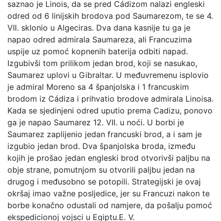
saznao je Linois, da se pred Cádizom nalazi engleski
odred od 6 linijskih brodova pod Saumarezom, te se 4.
VII. sklonio u Algeciras. Dva dana kasnije tu ga je
napao odred admirala Saumareza, ali Francuzima
uspije uz pomoć kopnenih baterija odbiti napad.
Izgubivši tom prilikom jedan brod, koji se nasukao,
Saumarez uplovi u Gibraltar. U međuvremenu isplovio
je admiral Moreno sa 4 španjolska i 1 francuskim
brodom iz Cádiza i prihvatio brodove admirala Linoisa.
Kada se sjedinjeni odred uputio prema Cadizu, ponovo
ga je napao Saumarez 12. VII. u noći. U borbi je
Saumarez zaplijenio jedan francuski brod, a i sam je
izgubio jedan brod. Dva španjolska broda, između
kojih je prošao jedan engleski brod otvorivši paljbu na
obje strane, pomutnjom su otvorili paljbu jedan na
drugog i međusobno se potopili. Strategijski je ovaj
okršaj imao važne posljedice, jer su Francuzi nakon te
borbe konačno odustali od namjere, da pošalju pomoć
ekspedicionoj vojsci u Egiptu.
E. V.