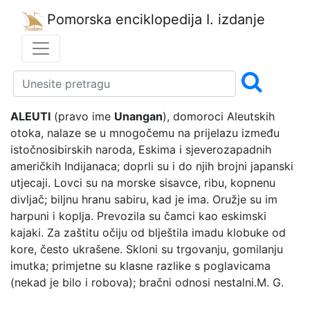
Pomorska enciklopedija
I. izdanje
ALEUTI
(pravo ime
Unangan
), domoroci Aleutskih
otoka, nalaze se u mnogočemu na prijelazu između
istočnosibirskih naroda, Eskima i sjeverozapadnih
američkih Indijanaca; doprli su i do njih brojni japanski
utjecaji. Lovci su na morske sisavce, ribu, kopnenu
divljač; biljnu hranu sabiru, kad je ima. Oružje su im
harpuni i koplja. Prevozila su čamci kao eskimski
kajaki. Za zaštitu očiju od blještila imadu klobuke od
kore, često ukrašene. Skloni su trgovanju, gomilanju
imutka; primjetne su klasne razlike s poglavicama
(nekad je bilo i robova); bračni odnosi nestalni.
M. G.