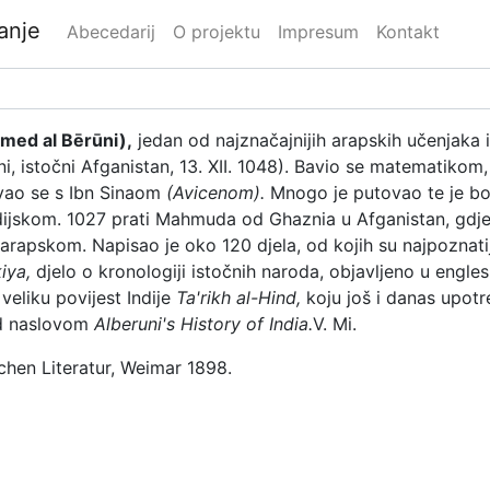
danje
Abecedarij
O projektu
Impresum
Kontakt
ed al Bērūni),
jedan od najznačajnijih arapskih učenjaka 
, istočni Afganistan, 13. XII. 1048). Bavio se matematikom,
ivao se s Ibn Sinaom
(Avicenom).
Mnogo je putovao te je bor
ndijskom. 1027 prati Mahmuda od Ghaznia u Afganistan, gdje
a arapskom. Napisao je oko 120 djela, od kojih su najpoznati
iya,
djelo o kronologiji istočnih naroda, objavljeno u eng
veliku povijest Indije
Ta'rikh al-Hind,
koju još i danas upotre
d naslovom
Alberuni's History of India.
V. Mi.
hen Literatur, Weimar 1898.