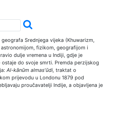
i geografa Srednjega vijeka (Khuwarizm,
 astronomijom, fizikom, geografijom i
avio dulje vremena u Indiji, gdje je
 ostaje do svoje smrti. Premda perzijskog
ja:
Al-kānūm almas'ūdi,
traktat o
leskom prijevodu u Londonu 1879 pod
bljavaju proučavatelji Indije, a objavljena je