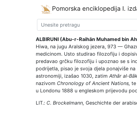
Pomorska enciklopedija
I. iz
ALBIRUNI (Abu-r-Raihān Muhamed bin Ahm
Hiwa, na jugu Aralskog jezera, 973 — Ghazni
medicinom. Usto studirao filozofiju i dopis
predavao grčku filozofiju i upoznao se s i
podrijetla, pisao je svoja djela ponajviše n
astronomiji, izašao 1030, zatim
Athār al-Bāk
nazivom
Chronology of Ancient Nations,
te 
u Londonu 1888 u engleskom prijevodu po
LIT.:
C. Brockelmann,
Geschichte der arabisc