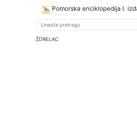
Pomorska enciklopedija
I. iz
ŽDRELAC