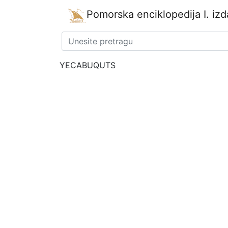
Pomorska enciklopedija
I. iz
YECABUQUTS