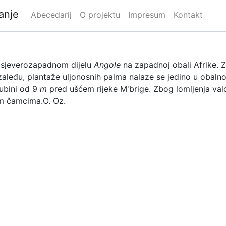
danje
Abecedarij
O projektu
Impresum
Kontakt
u sjeverozapadnom dijelu
Angole
na zapadnoj obali Afrike. 
 zaleđu, plantaže uljonosnih palma nalaze se jedino u obal
ubini od 9
m
pred ušćem rijeke M'brige. Zbog lomljenja valo
im čamcima.
O. Oz.