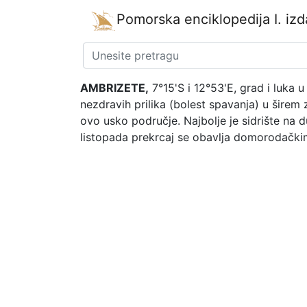
Pomorska enciklopedija
I. iz
AMBRIZETE,
7°15'S i 12°53'E, grad i luka 
nezdravih prilika (bolest spavanja) u širem
ovo usko područje. Najbolje je sidrište na d
listopada prekrcaj se obavlja domorodačk