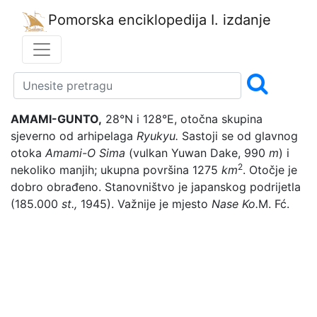
Pomorska enciklopedija
I. izdanje
AMAMI-GUNTO,
28°N i 128°E, otočna skupina
sjeverno od arhipelaga
Ryukyu.
Sastoji se od glavnog
otoka
Amami-O Sima
(vulkan Yuwan Dake, 990
m
) i
2
nekoliko manjih; ukupna površina 1275
km
. Otočje je
dobro obrađeno. Stanovništvo je japanskog podrijetla
(185.000
st.,
1945). Važnije je mjesto
Nase Ko.
M. Fć.