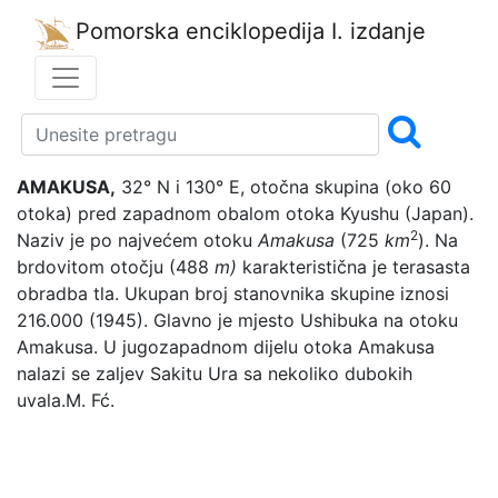
Pomorska enciklopedija
I. izdanje
AMAKUSA,
32° N i 130° E, otočna skupina (oko 60
otoka) pred zapadnom obalom otoka Kyushu (Japan).
2
Naziv je po najvećem otoku
Amakusa
(725
km
). Na
brdovitom otočju (488
m)
karakteristična je terasasta
obradba tla. Ukupan broj stanovnika skupine iznosi
216.000 (1945). Glavno je mjesto Ushibuka na otoku
Amakusa. U jugozapadnom dijelu otoka Amakusa
nalazi se zaljev Sakitu Ura sa nekoliko dubokih
uvala.
M. Fć.