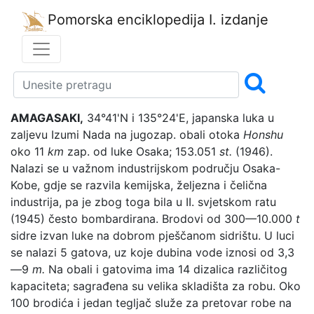
Pomorska enciklopedija
I. izdanje
AMAGASAKI,
34°41'N i 135°24'E, japanska luka u
zaljevu Izumi Nada na jugozap. obali otoka
Honshu
oko 11
km
zap. od luke Osaka; 153.051
st.
(1946).
Nalazi se u važnom industrijskom području Osaka-
Kobe, gdje se razvila kemijska, željezna i čelična
industrija, pa je zbog toga bila u II. svjetskom ratu
(1945) često bombardirana. Brodovi od 300—10.000
t
sidre izvan luke na dobrom pješčanom sidrištu. U luci
se nalazi 5 gatova, uz koje dubina vode iznosi od 3,3
—9
m.
Na obali i gatovima ima 14 dizalica različitog
kapaciteta; sagrađena su velika skladišta za robu. Oko
100 brodića i jedan tegljač služe za pretovar robe na