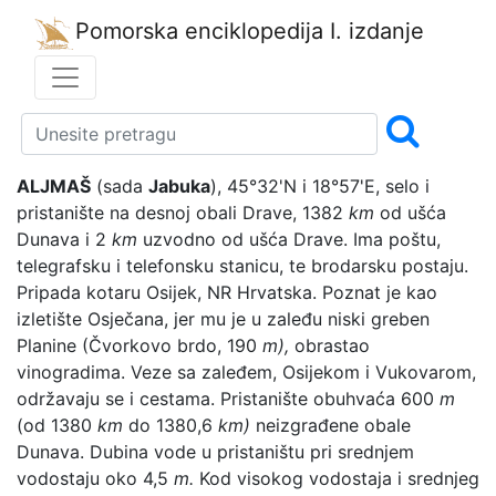
Pomorska enciklopedija
I. izdanje
ALJMAŠ
(sada
Jabuka
), 45°32'N i 18°57'E, selo i
pristanište na desnoj obali Drave, 1382
km
od ušća
Dunava i 2
km
uzvodno od ušća Drave. Ima poštu,
telegrafsku i telefonsku stanicu, te brodarsku postaju.
Pripada kotaru Osijek, NR Hrvatska. Poznat je kao
izletište Osječana, jer mu je u zaleđu niski greben
Planine (Čvorkovo brdo, 190
m),
obrastao
vinogradima. Veze sa zaleđem, Osijekom i Vukovarom,
održavaju se i cestama. Pristanište obuhvaća 600
m
(od 1380
km
do 1380,6
km)
neizgrađene obale
Dunava. Dubina vode u pristaništu pri srednjem
vodostaju oko 4,5
m.
Kod visokog vodostaja i srednjeg