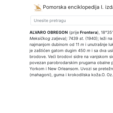
Pomorska enciklopedija
I. iz
ALVARO OBREGON
(prije
Frontera
), 18°35
Meksičkog zaljeva);
7439
st.
(1940); leži na 
najmanjom dubinom od 11
m
i unutrašnje l
je zaštićen gatom dugim 450
m
i sa dva us
brodove. Veći brodovi sidre na vanjskom sid
povezan parobrodarskim prugama obalne pl
Yorkom i New Orleansom. Uvozi se pretežno ž
(mahagoni), guma i krokodilska koža.
O. Oz.