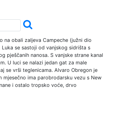
co na obali zaljeva Campeche (južni dio
a. Luka se sastoji od vanjskog sidrišta s
zbog pješčanih nanosa. S vanjske strane kanal
m. U luci se nalazi jedan gat za male
caj se vrši teglenicama. Alvaro Obregon je
nom mjesečno ima parobrodarsku vezu s New
anane i ostalo tropsko voće, drvo