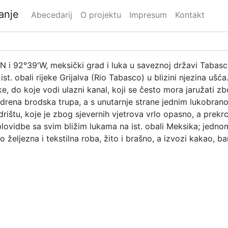
danje
Abecedarij
O projektu
Impresum
Kontakt
'N i 92°39'W, meksički grad i luka u saveznoj državi Tabas
ist. obali rijeke Grijalva (Rio Tabasco) u blizini njezina ušć
uke, do koje vodi ulazni kanal, koji se često mora jaružati 
idrena brodska trupa, a s unutarnje strane jednim lukobrano
rištu, koje je zbog sjevernih vjetrova vrlo opasno, a prekr
ovidbe sa svim bližim lukama na ist. obali Meksika; jed
eljezna i tekstilna roba, žito i brašno, a izvozi kakao, b