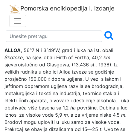
Pomorska enciklopedija
I. izdanje
ALLOA,
56°7'N i 3°49'W, grad i luka na ist. obali
Škotske
, na sjev. obali Firth of Fortha, 40,2
km
sjeveroistočno od Glasgowa, (13.436
st.,
1938). Iz
velikih rudnika u okolici Alloa izveze se godišnje
prosječno 150.000
t
dobra ugljena. U vezi s lakom i
jeftinom dopremom ugljena razvila se brodogradnja,
metalurgijska i tekstilna industrija, tvornice stakla i
električnih aparata, pivovare i destilerije alkohola. Luka
obuhvaća više basena sa 1,2
ha
površine. Dubina u luci
iznosi za visoke vode 5,9
m,
a za vrijeme niske 4,5
m.
Brodovi mogu uploviti u luku samo za visoke vode.
Prekrcaj se obavlja dizalicama od 15—25
t.
Uvoze se