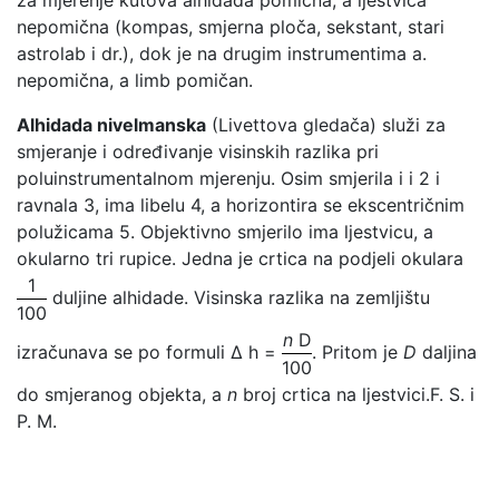
nepomična (kompas, smjerna ploča, sekstant, stari
astrolab i dr.), dok je na drugim instrumentima a.
nepomična, a limb pomičan.
Alhidada nivelmanska
(Livettova gledača) služi za
smjeranje i određivanje visinskih razlika pri
poluinstrumentalnom mjerenju. Osim smjerila i i 2 i
ravnala 3, ima libelu 4, a horizontira se ekscentričnim
polužicama 5. Objektivno smjerilo ima ljestvicu, a
okularno tri rupice. Jedna je crtica na podjeli okulara
1
duljine alhidade. Visinska razlika na zemljištu
100
n
D
izračunava se po formuli Δ h =
. Pritom je
D
daljina
100
do smjeranog objekta, a
n
broj crtica na ljestvici.
F. S. i
P. M.