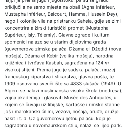
priključila ne samo mjesta na obali (Agha Inférieur,
Mustapha Inférieur, Belcourt, Hamma, Hussein Dey),
nego i kolonije vila na pristranku Sahela, gdje se zimi
koncentrira alžirski turistički promet (Mustapha
Supérieur, Isly, Télemly). Glavne zgrade i kulturni
spomenici nalaze se u starim dijelovima grada
(guvernerova zimska palača, Džama el-Džedid (nova
mošeja), Džama el-Kebir (velika mošeja), narodna
knjižnica i tvrđava Kasbah, sagrađena na 124
m
visokoj stijeni. Prema jugu je sudska palača, muzej
francuskog kiparstva i slikarstva, glavna pošta, te
1909 osnovano sveučilište sa 4833 slušača (1949). U
Algeru se nalazi muslimanska visoka škola (medresa),
vojna akademija i glasoviti Musée des Antiquités, u
kojem se čuvaju uz libijske, kartaške i rimske starine
još i marokanski ćilimi, vezovi, nošnja, oruđe, oružje,
nakit i t. d. Uz guvernerovu ljetnu palaču, koja je
sagrađena u novomaurskom stilu, nalazi se lijep park.