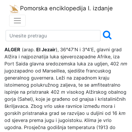
Pomorska enciklopedija
I. izdanje
ALGER
(arap.
El Jezair
), 36°47'N i 3°4'E, glavni grad
Alžira i najpoznatija luka sjeverozapadne Afrike, iza
Port Saida glavna sredozemska luka za ugljen, 402
nm
jugozapadno od Marseillea, sjedište francuskog
generalnog guvernera. Leži na zapadnom kraju
istoimenog polukružnog zaljeva, te se amfiteatralno
ispinje na pristranak 402
m
visokog Alžirskog obalnog
gorja (Sahel), koje je građeno od gnajsa i kristaliničnih
škriljavaca. Zbog vrlo uske ravnice između mora i
gorskih pristranaka grad se razvijao u duljini od 16
km
od sjevera prema jugu i jugoistoku.
Klima
je vrlo
ugodna. Prosječna godišnja temperatura (1913 do