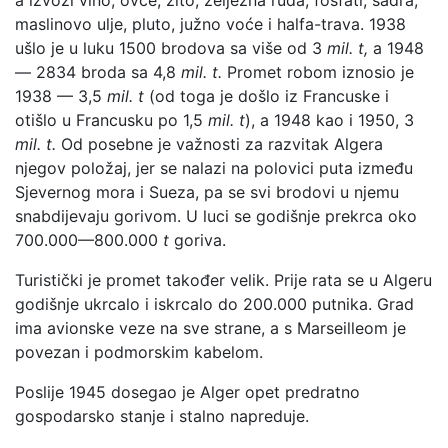
maslinovo ulje, pluto, južno voće i halfa-trava. 1938
ušlo je u luku 1500 brodova sa više od 3
mil. t,
a 1948
— 2834 broda sa 4,8
mil. t.
Promet robom iznosio je
1938 — 3,5
mil. t
(od toga je došlo iz Francuske i
otišlo u Francusku po 1,5
mil. t
), a 1948 kao i 1950, 3
mil. t.
Od posebne je važnosti za razvitak Algera
njegov položaj, jer se nalazi na polovici puta između
Sjevernog mora i Sueza, pa se svi brodovi u njemu
snabdijevaju gorivom. U luci se godišnje prekrca oko
700.000—800.000
t
goriva.
Turistički je promet također velik. Prije rata se u Algeru
godišnje ukrcalo i iskrcalo do 200.000 putnika. Grad
ima avionske veze na sve strane, a s Marseilleom je
povezan i podmorskim kabelom.
Poslije 1945 dosegao je Alger opet predratno
gospodarsko stanje i stalno napreduje.