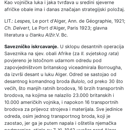
Kao vojnička luka i jaka tvrđava u sredini sjeverne
afričke obale ima i danas značajan strategijski položaj.
LIT.:
Lespes,
Le port d'Alger, Ann. de Géographie, 1921;
Ch. Delvert,
Le Port d'Alger, Paris 1923; glavna
literatura u članku
Alžir.
V. Bc.
Savezničko iskrcavanje.
U sklopu desantnih operacija
Saveznika na sjev. obali Afrike (za
II. svjetskog rata
)
povjereno je Istočnom udarnom odredu pod
zapovjedništvom britanskog viceadmirala Borrougha,
da izvrši desant u luku Alger. Odred se sastojao od
desantnog komandnog broda
Bulolo,
od preko 30 što
većih, što manjih ratnih brodova, 16 brzih transportnih
brodova, na kojima se nalazilo 23.000 britanskih i
10.000 američkih vojnika, i napokon 16 transportnih
brodova za prijevoz strojeva i materijala. Sve jedinice
odreda, osim jednog transportnog broda, koji je
zaostao, jer ga je putem napala i oštetila njemačka
podmornica, stigle su 7. XI. 1942 uvečer pred Alger,