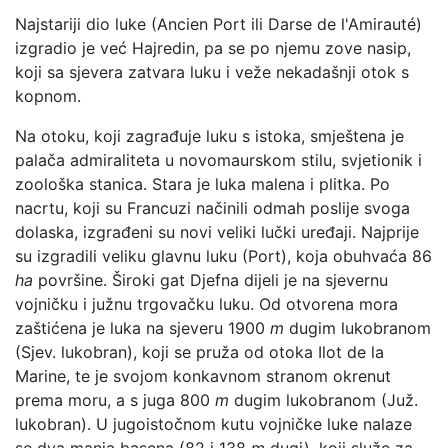
Najstariji dio luke (Ancien Port ili Darse de l'Amirauté)
izgradio je već Hajredin, pa se po njemu zove nasip,
koji sa sjevera zatvara luku i veže nekadašnji otok s
kopnom.
Na otoku, koji zagrađuje luku s istoka, smještena je
palača admiraliteta u novomaurskom stilu, svjetionik i
zoološka stanica. Stara je luka malena i plitka. Po
nacrtu, koji su Francuzi načinili odmah poslije svoga
dolaska, izgrađeni su novi veliki lučki uređaji. Najprije
su izgradili veliku glavnu luku (Port), koja obuhvaća 86
ha
površine. Široki gat Djefna dijeli je na sjevernu
vojničku i južnu trgovačku luku. Od otvorena mora
zaštićena je luka na sjeveru 1900
m
dugim lukobranom
(Sjev. lukobran), koji se pruža od otoka Ilot de la
Marine, te je svojom konkavnom stranom okrenut
prema moru, a s juga 800
m
dugim lukobranom (Juž.
lukobran). U jugoistočnom kutu vojničke luke nalaze
se dva manja basena (82 i 138
m
dugi), koji služe za