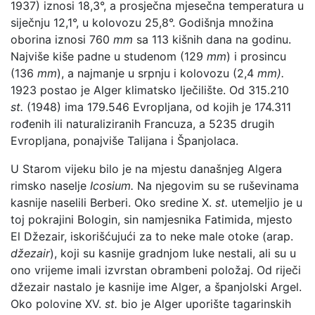
1937) iznosi 18,3°, a prosječna mjesečna temperatura u
siječnju 12,1°, u kolovozu 25,8°. Godišnja množina
oborina iznosi 760
mm
sa 113 kišnih dana na godinu.
Najviše kiše padne u studenom (129
mm
) i prosincu
(136
mm
), a najmanje u srpnju i kolovozu (2,4
mm).
1923 postao je Alger klimatsko lječilište. Od 315.210
st.
(1948) ima 179.546 Evropljana, od kojih je 174.311
rođenih ili naturaliziranih Francuza, a 5235 drugih
Evropljana, ponajviše Talijana i Španjolaca.
U Starom vijeku bilo je na mjestu današnjeg Algera
rimsko naselje
Icosium.
Na njegovim su se ruševinama
kasnije naselili Berberi. Oko sredine X.
st.
utemeljio je u
toj pokrajini Bologin, sin namjesnika Fatimida, mjesto
El Džezair, iskorišćujući za to neke male otoke (arap.
džezair
), koji su kasnije gradnjom luke nestali, ali su u
ono vrijeme imali izvrstan obrambeni položaj. Od riječi
džezair nastalo je kasnije ime Alger, a španjolski Argel.
Oko polovine XV.
st.
bio je Alger uporište tagarinskih