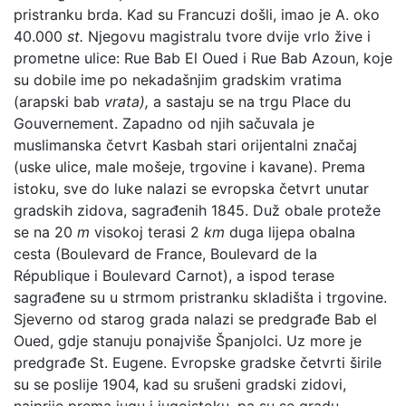
pristranku brda. Kad su Francuzi došli, imao je A. oko
40.000
st.
Njegovu magistralu tvore dvije vrlo žive i
prometne ulice: Rue Bab El Oued i Rue Bab Azoun, koje
su dobile ime po nekadašnjim gradskim vratima
(arapski bab
vrata),
a sastaju se na trgu Place du
Gouvernement. Zapadno od njih sačuvala je
muslimanska četvrt Kasbah stari orijentalni značaj
(uske ulice, male mošeje, trgovine i kavane). Prema
istoku, sve do luke nalazi se evropska četvrt unutar
gradskih zidova, sagrađenih 1845. Duž obale proteže
se na 20
m
visokoj terasi 2
km
duga lijepa obalna
cesta (Boulevard de France, Boulevard de la
République i Boulevard Carnot), a ispod terase
sagrađene su u strmom pristranku skladišta i trgovine.
Sjeverno od starog grada nalazi se predgrađe Bab el
Oued, gdje stanuju ponajviše Španjolci. Uz more je
predgrađe St. Eugene. Evropske gradske četvrti širile
su se poslije 1904, kad su srušeni gradski zidovi,
najprije prema jugu i jugoistoku, pa su se gradu