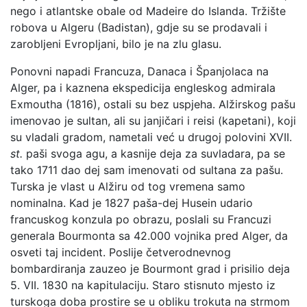
nego i atlantske obale od Madeire do Islanda. Tržište
robova u Algeru (Badistan), gdje su se prodavali i
zarobljeni Evropljani, bilo je na zlu glasu.
Ponovni napadi Francuza, Danaca i Španjolaca na
Alger, pa i kaznena ekspedicija engleskog admirala
Exmoutha (1816), ostali su bez uspjeha. Alžirskog pašu
imenovao je sultan, ali su janjičari i reisi (kapetani), koji
su vladali gradom, nametali već u drugoj polovini XVII.
st.
paši svoga agu, a kasnije deja za suvladara, pa se
tako 1711 dao dej sam imenovati od sultana za pašu.
Turska je vlast u Alžiru od tog vremena samo
nominalna. Kad je 1827 paša-dej Husein udario
francuskog konzula po obrazu, poslali su Francuzi
generala Bourmonta sa 42.000 vojnika pred Alger, da
osveti taj incident. Poslije četverodnevnog
bombardiranja zauzeo je Bourmont grad i prisilio deja
5. VII. 1830 na kapitulaciju. Staro stisnuto mjesto iz
turskoga doba prostire se u obliku trokuta na strmom