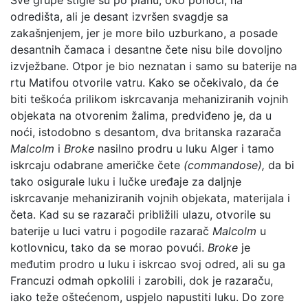
odredišta, ali je desant izvršen svagdje sa
zakašnjenjem, jer je more bilo uzburkano, a posade
desantnih čamaca i desantne čete nisu bile dovoljno
izvježbane. Otpor je bio neznatan i samo su baterije na
rtu Matifou otvorile vatru. Kako se očekivalo, da će
biti teškoća prilikom iskrcavanja mehaniziranih vojnih
objekata na otvorenim žalima, predviđeno je, da u
noći, istodobno s desantom, dva britanska razarača
Malcolm
i
Broke
nasilno prodru u luku Alger i tamo
iskrcaju odabrane američke čete
(commandose),
da bi
tako osigurale luku i lučke uređaje za daljnje
iskrcavanje mehaniziranih vojnih objekata, materijala i
četa. Kad su se razarači približili ulazu, otvorile su
baterije u luci vatru i pogodile razarač
Malcolm
u
kotlovnicu, tako da se morao povući.
Broke
je
međutim prodro u luku i iskrcao svoj odred, ali su ga
Francuzi odmah opkolili i zarobili, dok je razaraču,
iako teže oštećenom, uspjelo napustiti luku. Do zore