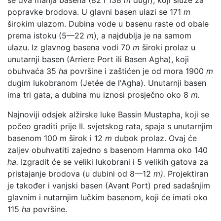
popravke brodova. U glavni basen ulazi se 171
m
širokim ulazom. Dubina vode u basenu raste od obale
prema istoku (5—22
m
), a najdublja je na samom
ulazu. Iz glavnog basena vodi 70
m
široki prolaz u
unutarnji basen (Arriere Port ili Basen Agha), koji
obuhvaća 35
ha
površine i zaštićen je od mora 1900
m
dugim lukobranom (Jetée de l'Agha). Unutarnji basen
ima tri gata, a dubina mu iznosi prosječno oko 8
m.
Najnoviji odsjek alžirske luke Bassin Mustapha, koji se
počeo graditi prije II. svjetskog rata, spaja s unutarnjim
basenom 100 m širok i 12
m
dubok prolaz. Ovaj će
zaljev obuhvatiti zajedno s basenom Hamma oko 140
ha.
Izgradit će se veliki lukobrani i 5 velikih gatova za
pristajanje brodova (u dubini od 8—12
m).
Projektiran
je također i vanjski basen (Avant Port) pred sadašnjim
glavnim i nutarnjim lučkim basenom, koji će imati oko
115
ha
površine.