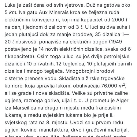
Luka je zaštićena od svih vjetrova. Dužina gatova oko
5
km.
Na gatu Aux Minerais krca se željezna ruda
električnim konvejerom, koji ima kapacitet od 2000
t
na dan, i jednom dizalicom od 3
t
. U luci su dva suha i
jedan plutajući dok za manje brodove, 35 dizalica 1—
20
t
nosivosti, ponajviše na električni pogon (1949
postavljeno je 14 novih električnih dizalica, svaka od 6
t
kapaciteta). Osim toga u luci su još dvije petrolejske
dizalice i 10 privatnih, 12 teglenica, 10 plutajućih parnih
dizalica i mnogo tegljača. Mnogobrojni brodovi
cisterne prenose vodu. Skladišta alžirske trgovačke
2
komore, koja upravlja lukom, obuhvaćaju 76.000
m
,
ali se grade i nova skladišta. Velike su privatne zalihe
ugljena, raznoga goriva, ulja i t. d. U prometu je Alger
iza Marseillea na drugom mjestu među francuskim
lukama, a među svjetskim lukama bio je prije II.
svjetskog rata na 8. mjestu. Uvozi se u prvom redu
ugljen, kovine, manufaktura, drvo i građevni materijal,
a izvozi vino, ovce, žito, željezna ruda, fosfati, sadra,