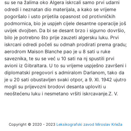
su se na žalima oko Algera iskrcali samo prvi udarni
odredi i neznatan dio materijala, a kako se vrijeme
pogoršalo i usto prijetila opasnost od protivničkih
podmornica, bio je uspjeh cijele desantne operacije još
uvijek dvojben. Da bi se desant brzo i sigurno dovršio,
bilo je potrebno što prije zauzeti algersku luku. Prvi
iskrcani odredi počeli su odmah prodirati prema gradu;
aerodrom Maison Blanche pao je u 8 sati u ruke
saveznika, te su se već u 10 sati na nj spustili prvi
avioni iz Gibraltara. U to su vrijeme uspješno završeni i
diplomatski pregovori s admiralom Darlanom, tako da
je u 20 sati obustavljen svaki otpor, a 9. XI. 1942 ujutro
mogli su prijevozni brodovi desanta uploviti u
neoštećenu luku i nesmetano vršiti iskrcavanje.
Z. V.
Copyright © 2020 - 2023
Leksikografski zavod Miroslav Krleža