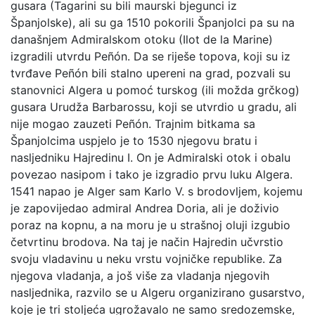
gusara (Tagarini su bili maurski bjegunci iz
Španjolske), ali su ga 1510 pokorili Španjolci pa su na
današnjem Admiralskom otoku (Ilot de la Marine)
izgradili utvrdu Peñón. Da se riješe topova, koji su iz
tvrđave Peñón bili stalno upereni na grad, pozvali su
stanovnici Algera u pomoć turskog (ili možda grčkog)
gusara Urudža Barbarossu, koji se utvrdio u gradu, ali
nije mogao zauzeti Peñón. Trajnim bitkama sa
Španjolcima uspjelo je to 1530 njegovu bratu i
nasljedniku Hajredinu I. On je Admiralski otok i obalu
povezao nasipom i tako je izgradio prvu luku Algera.
1541 napao je Alger sam Karlo V. s brodovljem, kojemu
je zapovijedao admiral Andrea Doria, ali je doživio
poraz na kopnu, a na moru je u strašnoj oluji izgubio
četvrtinu brodova. Na taj je način Hajredin učvrstio
svoju vladavinu u neku vrstu vojničke republike. Za
njegova vladanja, a još više za vladanja njegovih
nasljednika, razvilo se u Algeru organizirano gusarstvo,
koje je tri stoljeća ugrožavalo ne samo sredozemske,