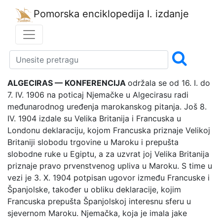
Pomorska enciklopedija
I. izdanje
ALGECIRAS — KONFERENCIJA
održala se od 16. I. do
7. IV. 1906 na poticaj Njemačke u Algecirasu radi
međunarodnog uređenja marokanskog pitanja. Još 8.
IV. 1904 izdale su Velika Britanija i Francuska u
Londonu deklaraciju, kojom Francuska priznaje Velikoj
Britaniji slobodu trgovine u Maroku i prepušta
slobodne ruke u Egiptu, a za uzvrat joj Velika Britanija
priznaje pravo prvenstvenog upliva u Maroku. S time u
vezi je 3. X. 1904 potpisan ugovor između Francuske i
Španjolske, također u obliku deklaracije, kojim
Francuska prepušta Španjolskoj interesnu sferu u
sjevernom Maroku. Njemačka, koja je imala jake