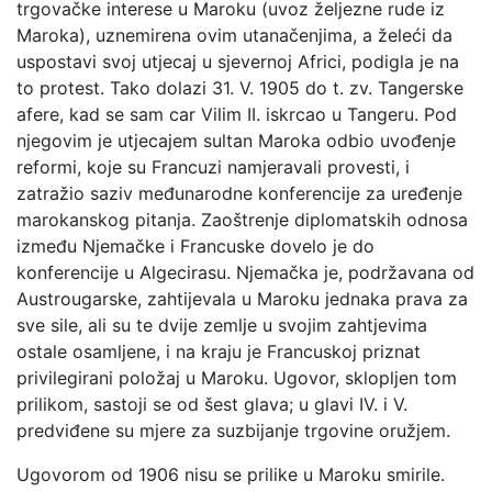
trgovačke interese u Maroku (uvoz željezne rude iz
Maroka), uznemirena ovim utanačenjima, a želeći da
uspostavi svoj utjecaj u sjevernoj Africi, podigla je na
to protest. Tako dolazi 31. V. 1905 do t. zv. Tangerske
afere, kad se sam car Vilim II. iskrcao u Tangeru. Pod
njegovim je utjecajem sultan Maroka odbio uvođenje
reformi, koje su Francuzi namjeravali provesti, i
zatražio saziv međunarodne konferencije za uređenje
marokanskog pitanja. Zaoštrenje diplomatskih odnosa
između Njemačke i Francuske dovelo je do
konferencije u Algecirasu. Njemačka je, podržavana od
Austrougarske, zahtijevala u Maroku jednaka prava za
sve sile, ali su te dvije zemlje u svojim zahtjevima
ostale osamljene, i na kraju je Francuskoj priznat
privilegirani položaj u Maroku. Ugovor, sklopljen tom
prilikom, sastoji se od šest glava; u glavi IV. i V.
predviđene su mjere za suzbijanje trgovine oružjem.
Ugovorom od 1906 nisu se prilike u Maroku smirile.