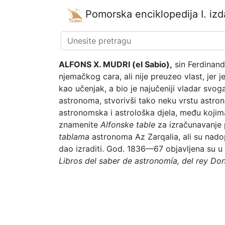
Pomorska enciklopedija
I. iz
ALFONS X. MUDRI (el Sabio),
sin Ferdinanda
njemačkog cara, ali nije preuzeo vlast, jer 
kao učenjak, a bio je najučeniji vladar svo
astronoma, stvorivši tako neku vrstu astron
astronomska i astrološka djela, među kojima
znamenite
Alfonske table
za izračunavanje 
tablama
astronoma Az Zarqalia, ali su nadop
dao izraditi. God. 1836—67 objavljena su u
Libros del saber de astronomía, del rey Don