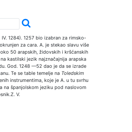
 4. IV. 1284). 1257 bio izabran za rimsko-
okrunjen za cara. A. je stekao slavu više
 oko 50 arapskih, židovskih i kršćanskih
a kastilski jezik najznačajnija arapska
adu. God. 1248 —52 dao je da se izrade
nu. Te se table temelje na
Toledskim
nih instrumentima, koje je A. u tu svrhu
aka na španjolskom jeziku pod naslovom
esnik.
Z. V.