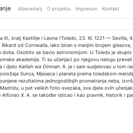
danje
Abecedarij
O projektu
Impresum
Kontakt
 III., kralj Kastilije i Leona (Toledo, 23. XI. 1221 — Sevilla,
je Rikard od Cornwalla, iako biran s manjim brojem glasova, 
ga doba. Osobito se bavio astronomijom. U Toledu je skupio
omske akademije. Ti su učenjaci po njegovu nalogu preveli n
 i djelo
Kalilah wa Dimnah.
A. je i sam sudjelovao u tom r
položaja Sunca, Mjeseca i planeta prema toledskom meridija
unjene rezultatima jednogodišnjih promatranja neba, izvrše
 Madridu, u pet velikih folio-svezaka, sva djela ovih učenj
 Alfonso X.
A. se također isticao i kao pravnik, historik i pj