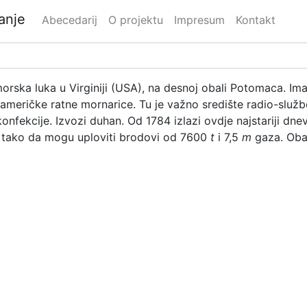
danje
Abecedarij
O projektu
Impresum
Kontakt
orska luka u Virginiji (USA), na desnoj obali Potomaca. Im
meričke ratne mornarice. Tu je važno središte radio-službe
konfekcije. Izvozi duhan. Od 1784 izlazi ovdje najstariji d
tako da mogu uploviti brodovi od 7600
t
i 7,5
m
gaza. Obal