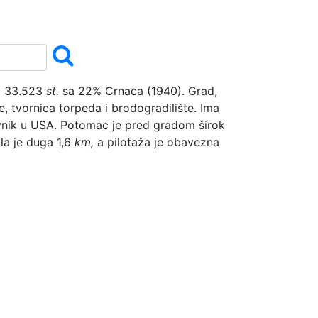
a 33.523
st.
sa 22% Crnaca (1940). Grad,
, tvornica torpeda i brodogradilište. Ima
nevnik u USA. Potomac je pred gradom širok
a je duga 1,6
km,
a pilotaža je obavezna