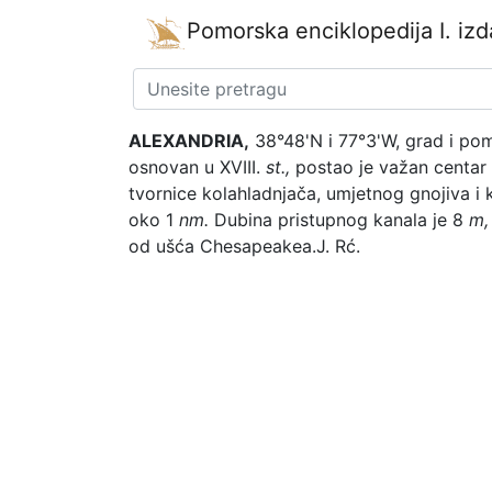
Pomorska enciklopedija
I. iz
ALEXANDRIA,
38°48'N i 77°3'W, grad i pom
osnovan u XVIII.
st.,
postao je važan centar a
tvornice kolahladnjača, umjetnog gnojiva i 
oko 1
nm.
Dubina pristupnog kanala je 8
m,
od ušća Chesapeakea.
J. Rć.