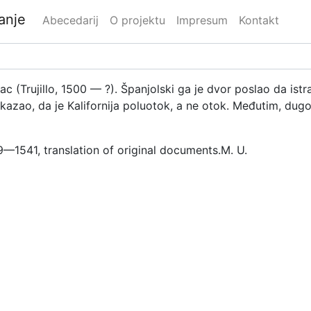
danje
Abecedarij
O projektu
Impresum
Kontakt
c (Trujillo, 1500 — ?). Španjolski ga je dvor poslao da ist
i dokazao, da je Kalifornija poluotok, a ne otok. Međutim, du
—1541, translation of original documents.
M. U.