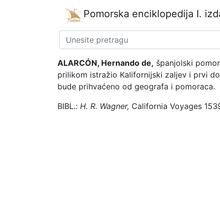
Pomorska enciklopedija
I. iz
ALARCÓN, Hernando de,
španjolski pomora
prilikom istražio Kalifornijski zaljev i prv
bude prihvaćeno od geografa i pomoraca.
BIBL.:
H. R. Wagner,
California Voyages 1539